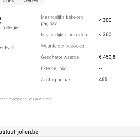
Links
Server
Maandelijks bekeken
2
< 300
pagina's
in België
< 300
Maandelijkse bezoeken
--
Waarde per bezoeker
eldwijd
€ 450,8
Geschatte waarde
--
Externe links
465
Aantal pagina's
schatte gegevens, lees disclaimer.
ituut-jolien.be