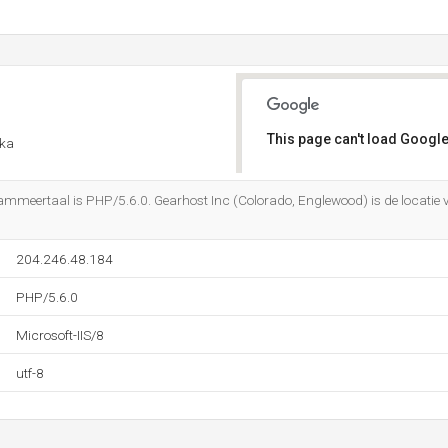
This page can't load Google
ika
Do you own this website?
meertaal is PHP/5.6.0. Gearhost Inc (Colorado, Englewood) is de locatie v
204.246.48.184
PHP/5.6.0
Microsoft-IIS/8
utf-8