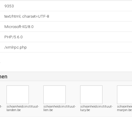
9353
text/html; charset=UTF-8
Microsoft-IIS/8.0
PHP/5.6.0
/xmlrpc.php
nen
t-
schoonheidsinstituut-
schoonheidsinstituut-
schoonheidsinstituut-
schoonhei
landen.be
lien.be
lucy.be
marjon.be