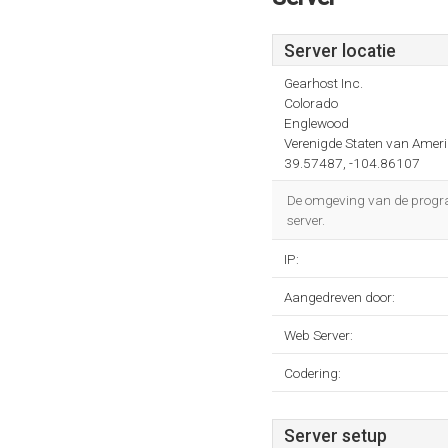
Server locatie
Gearhost Inc.
Colorado
Englewood
Verenigde Staten van Amer
39.57487, -104.86107
De omgeving van de program
server.
IP:
Aangedreven door:
Web Server:
Codering:
Server setup