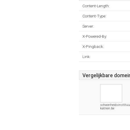
Content-Length:
Content-Type:
Server:
X-Powered-By:
X-Pingback:
Link:
Vergelijkbare domei
schoonheidsinstituu
katrien.be