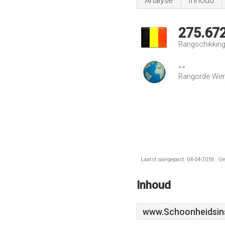
Analyse
Inhoud
275.67
Rangschikking 
--
Rangorde Wer
Laatst aangepast: 04-04-2018 . Ge
Inhoud
www.Schoonheidsinst