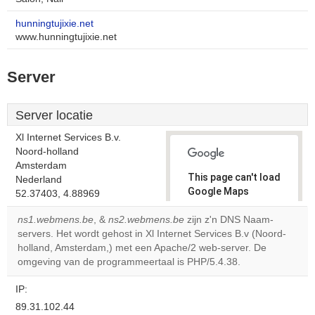
hunningtujixie.net
www.hunningtujixie.net
Server
Server locatie
Xl Internet Services B.v.
Noord-holland
Amsterdam
This page can't load
Nederland
Google Maps
52.37403, 4.88969
correctly.
ns1.webmens.be
, &
ns2.webmens.be
zijn z'n DNS Naam-
servers. Het wordt gehost in Xl Internet Services B.v (Noord-
Do you
OK
holland, Amsterdam,) met een Apache/2 web-server. De
own this
website?
omgeving van de programmeertaal is PHP/5.4.38.
IP:
89.31.102.44