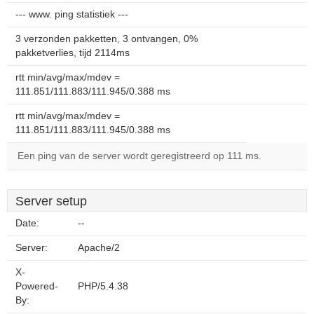
--- www. ping statistiek ---
3 verzonden pakketten, 3 ontvangen, 0%
pakketverlies, tijd 2114ms
rtt min/avg/max/mdev =
111.851/111.883/111.945/0.388 ms
rtt min/avg/max/mdev =
111.851/111.883/111.945/0.388 ms
Een ping van de server wordt geregistreerd op 111 ms.
Server setup
Date:
--
Server:
Apache/2
X-
Powered-
PHP/5.4.38
By: