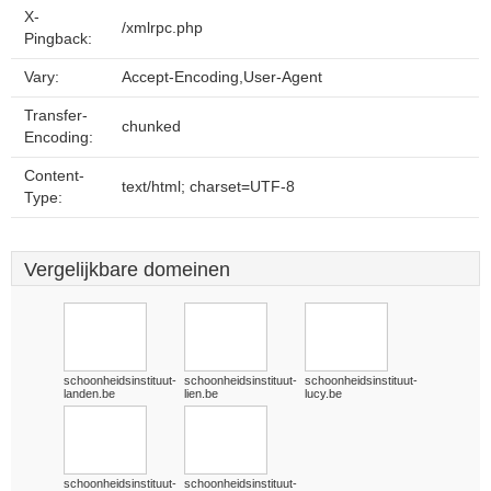
X-
/xmlrpc.php
Pingback:
Vary:
Accept-Encoding,User-Agent
Transfer-
chunked
Encoding:
Content-
text/html; charset=UTF-8
Type:
Vergelijkbare domeinen
schoonheidsinstituut-
schoonheidsinstituut-
schoonheidsinstituut-
landen.be
lien.be
lucy.be
schoonheidsinstituut-
schoonheidsinstituut-