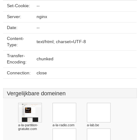
Set-Cookie:
--
Server:
nginx
Date:
--
Content-
text/html; charset=UTF-8
Type:
Transfer-
chunked
Encoding:
Connection:
close
Vergelijkbare domeinen
a-la-partition-
a-la-radio.com
a-lab.be
gratuite.com