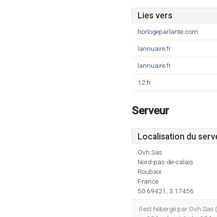
Lies vers
horlogeparlante.com
lannuaire.fr
lannuaire.fr
12.fr
Serveur
Localisation du serv
Ovh Sas
Nord-pas-de-calais
Roubaix
France
50.69421, 3.17456
Il est hébergé par Ovh Sas 