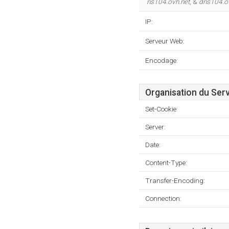
ns104.ovh.net
, &
dns104.o
IP:
Serveur Web:
Encodage:
Organisation du Ser
Set-Cookie:
Server:
Date:
Content-Type:
Transfer-Encoding:
Connection: