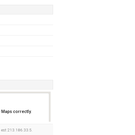
 Maps correctly.
OK
P est 213.186.33.5.