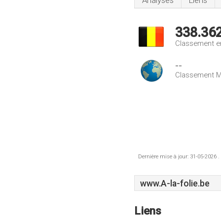
Analyses
Liens
338.36
Classement e
--
Classement M
Dernière mise à jour: 31-05-2026 .
www.A-la-folie.be
Liens