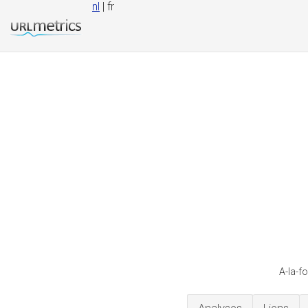
nl
| fr
A-la-f