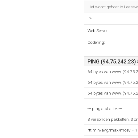
Het wordt gehost in Lease
IP:
Web Server:
Codering:
PING (94.75.242.23)
64 bytes van www. (94.75.
64 bytes van www. (94.75.
64 bytes van www. (94.75.
--- ping statistiek ---
3 verzonden pakketten, 3 o
rtt min/avg/max/mdev = 