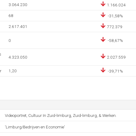
3.064.230
1.166.024
68
-31,58%
2.617.401
772.379
0
-58,67%
s
4.323.050
2.027.559
r
1,20
-39,71%
Videoportret, Cultuur In Zuid-limburg, Zuid-limburg, & Werken.
'Limburg/Bedrijven en Economie'