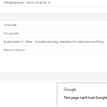
Mergelgroeven . Kevin Amendt .nl
UHasselt
KU Leuven
Buienradar.nl - Weer - Actuele neerslag, weerbericht, weersverwachting
KHLim | KHLim
This page can't load Google