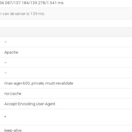
136.087/137.184/139.278/1.541 ms
n van de server is 139 ms.
--
Apache
--
--
max-age=600, private, must-revalidate
no-cache
Accept-Encoding,User-Agent
*
keep-alive