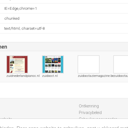
IE=Edge,chrome=1
chunked
text/html; charset=utf-8
nen
zuidnederlandpianos.nl
zuidoost.nl
zuidoostaziemagazine.be
zuidoosta
Ontkenning
Privacybeleid
website
Gebruiksvoorwaarden
bieden. Door onze website te gebruiken, gaat u akkoord met