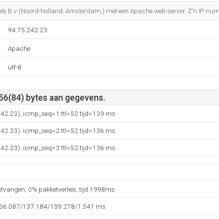
Do you own this website?
web B.v (Noord-holland, Amsterdam,) met een Apache web-server. Z'n IP nu
94.75.242.23
Apache
utf-8
 56(84) bytes aan gegevens.
242.23): icmp_seq=1 ttl=52 tijd=139 ms
242.23): icmp_seq=2 ttl=52 tijd=136 ms
242.23): icmp_seq=3 ttl=52 tijd=136 ms
ntvangen, 0% pakketverlies, tijd 1998ms
136.087/137.184/139.278/1.541 ms