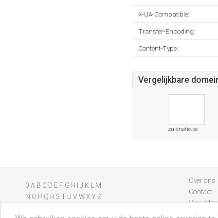
X-UA-Compatible:
Transfer-Encoding:
Content-Type:
Vergelijkbare domei
zuidnatie.be
Over ons
0
A
B
C
D
E
F
G
H
I
J
K
L
M
Contact
N
O
P
Q
R
S
T
U
V
W
X
Y
Z
Verwijder 
We gebruiken cookies om u de beste online ervaring te 