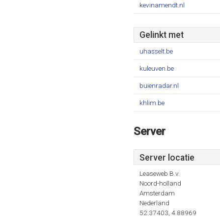
kevinamendt.nl
Gelinkt met
uhasselt.be
kuleuven.be
buienradar.nl
khlim.be
Server
Server locatie
Leaseweb B.v.
Noord-holland
Amsterdam
Nederland
52.37403, 4.88969