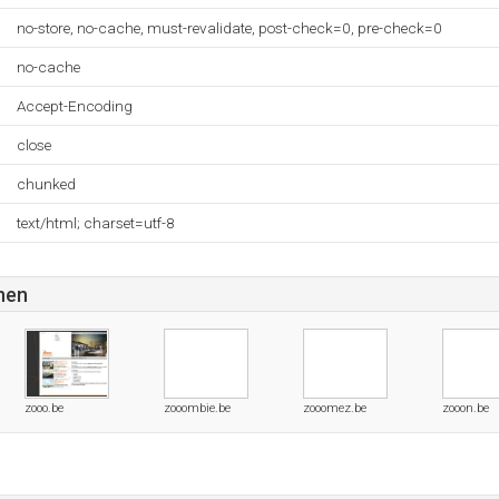
no-store, no-cache, must-revalidate, post-check=0, pre-check=0
no-cache
Accept-Encoding
close
chunked
text/html; charset=utf-8
nen
zooo.be
zooombie.be
zooomez.be
zooon.be