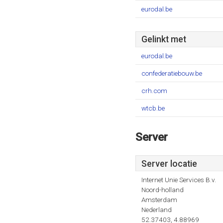
eurodal.be
Gelinkt met
eurodal.be
confederatiebouw.be
crh.com
wtcb.be
Server
Server locatie
Internet Unie Services B.v.
Noord-holland
Amsterdam
Nederland
52.37403, 4.88969