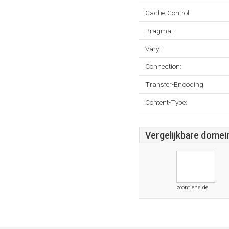
Cache-Control:
Pragma:
Vary:
Connection:
Transfer-Encoding:
Content-Type:
Vergelijkbare domei
zoontjens.de