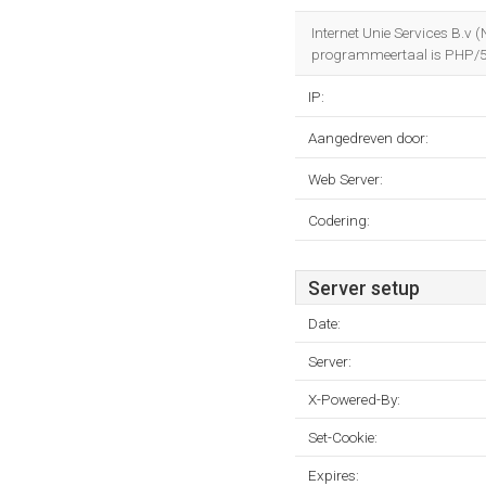
Internet Unie Services B.v
programmeertaal is PHP/5
IP:
Aangedreven door:
Web Server:
Codering:
Server setup
Date:
Server:
X-Powered-By:
Set-Cookie:
Expires: