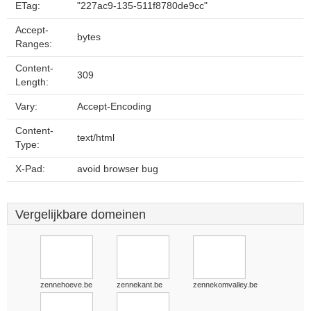
ETag:
"227ac9-135-511f8780de9cc"
Accept-
bytes
Ranges:
Content-
309
Length:
Vary:
Accept-Encoding
Content-
text/html
Type:
X-Pad:
avoid browser bug
Vergelijkbare domeinen
zennehoeve.be
zennekant.be
zennekomvalley.be