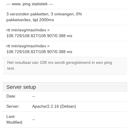
--- www. ping statistiek ---
3 verzonden pakketten, 3 ontvangen, 0%
pakketverlies, tijd 2000ms
rtt min/avg/max/mdev =
108.729/108.827/108.907/0.388 ms
rtt min/avg/max/mdev =
108.729/108.827/108.907/0.388 ms
Het resultaat van 108 ms wordt geregistreerd in een ping
test.
Server setup
Date:
--
Server:
Apache/2.2.16 (Debian)
Last-
--
Modified: