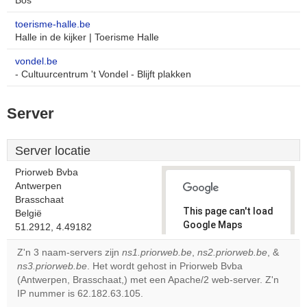
Bos
toerisme-halle.be
Halle in de kijker | Toerisme Halle
vondel.be
- Cultuurcentrum 't Vondel - Blijft plakken
Server
Server locatie
Priorweb Bvba
Antwerpen
Brasschaat
This page can't load
België
Google Maps
51.2912, 4.49182
correctly.
Z'n 3 naam-servers zijn
ns1.priorweb.be
,
ns2.priorweb.be
, &
ns3.priorweb.be
. Het wordt gehost in Priorweb Bvba
Do you
OK
(Antwerpen, Brasschaat,) met een Apache/2 web-server. Z'n
own this
website?
IP nummer is 62.182.63.105.