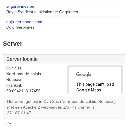
si-gerpinnes.be
Royal Syndicat d'Initiative de Gerpinnes
dojo-gerpinnes.com
Dojo Gerpinnes
Server
Server locatie
Ovh Sas
Nord-pas-de-calais
Roubaix
This page can't load
Frankrijk
Google Maps
50.69421, 3.17456
correctly.
Het wordt gehost in Ovh Sas (Nord-pas-de-calais, Roubaix,)
met een Apache/2 web-server. Z'n IP nummer is
Do you
OK
37.187.61.47.
own this
website?
IP: