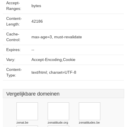
Accept-
bytes
Ranges:
Content-
42186
Length:
Cache-
max-age=3, must-revalidate
Control:
Expires:
--
Vary:
Accept-Encoding,Cookie
Content-
text/html; charset=UTF-8
Type:
Vergelijkbare domeinen
zenat.be
zenattitude.org
zenattitudes.be