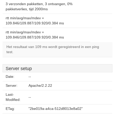
3 verzonden pakketten, 3 ontvangen, 0%
pakketverlies, tijd 2000ms
rtt min/avg/max/mdev =
109.846/109.887/109.920/0.384 ms
rtt min/avg/max/mdev =
109.846/109.887/109.920/0.384 ms
Het resultaat van 109 ms wordt geregistreerd in een ping
test.
Server setup
Date:
--
Server:
Apache/2.2.22
Last-
--
Modified:
ETag:
"2be019a-a4ca-512d8013e8a02"