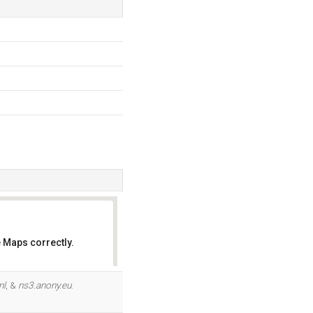
 Maps correctly.
OK
nl
, &
ns3.anony.eu
.