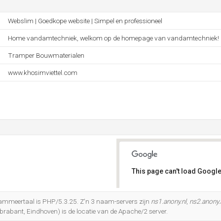
Webslim | Goedkope website | Simpel en professioneel
Home vandamtechniek, welkom op de homepage van vandamtechniek!
Tramper Bouwmaterialen
www.khosimviettel.com
This page can't load Google
Do you own this website?
mmeertaal is PHP/5.3.25. Z'n 3 naam-servers zijn
ns1.anony.nl
,
ns2.anony.
rabant, Eindhoven) is de locatie van de Apache/2 server.