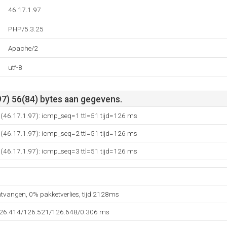
46.17.1.97
PHP/5.3.25
Apache/2
utf-8
97) 56(84) bytes aan gegevens.
l (46.17.1.97): icmp_seq=1 ttl=51 tijd=126 ms
l (46.17.1.97): icmp_seq=2 ttl=51 tijd=126 ms
l (46.17.1.97): icmp_seq=3 ttl=51 tijd=126 ms
ntvangen, 0% pakketverlies, tijd 2128ms
126.414/126.521/126.648/0.306 ms