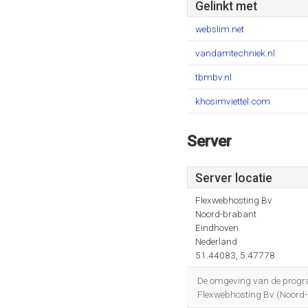
Gelinkt met
webslim.net
vandamtechniek.nl
tbmbv.nl
khosimviettel.com
Server
Server locatie
Flexwebhosting Bv
Noord-brabant
Eindhoven
Nederland
51.44083, 5.47778
De omgeving van de progra
Flexwebhosting Bv (Noord-b