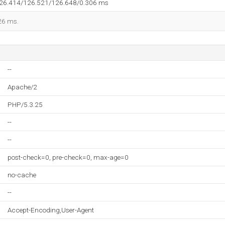
126.414/126.521/126.648/0.306 ms
126 ms.
--
Apache/2
PHP/5.3.25
--
--
post-check=0, pre-check=0, max-age=0
no-cache
--
Accept-Encoding,User-Agent