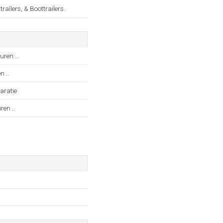
ilers, & Boottrailers.
ren ..
 ..
aratie
en ..