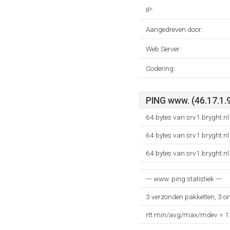
IP:
Aangedreven door:
Web Server:
Codering:
PING www. (46.17.1.
64 bytes van srv1.bryght.n
64 bytes van srv1.bryght.n
64 bytes van srv1.bryght.n
--- www. ping statistiek ---
3 verzonden pakketten, 3 o
rtt min/avg/max/mdev = 