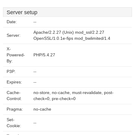
Server setup
Date:
--
Apache/2.2.27 (Unix) mod_ssl/2.2.27
Server:
OpenSSL/1.0.1e-fips mod_bwlimited/1.4
X-
Powered-
PHP/5.4.27
By:
P3P:
--
Expires:
--
Cache-
no-store, no-cache, must-revalidate, post-
Control:
check=0, pre-check=0
Pragma:
no-cache
Set-
--
Cookie: