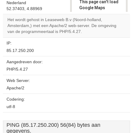
This page can't load
Nederland
Google Maps
52.37403, 4.88969
correctly.
Het wordt gehost in Leaseweb B.v (Noord-holland,
Amsterdam,) met een Apache/2 web-server. De omgeving
Do you
OK
van de programmeertaal is PHP/5.4.27.
own this
website?
IP:
85.17.250.200
Aangedreven door:
PHP/5.4.27
Web Server:
Apache/2
Codering:
utf-8
PING (85.17.250.200) 56(84) bytes aan
gegevens.