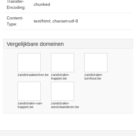
Transfer-
chunked
Encoding:
Content-
text/html; charset=utf-8
Type:
Vergelijkbare domeinen
zandstraalwerken.be
zandstralen-
zandstralen-
trappen.be
turnhout.be
zandstralen-van-
zandstralen-
trappen.be
westvlaanderen.be