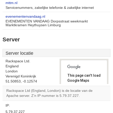
mttm.nl
Servicenummers, zakelijke telefonie & zakelijke internet
evenementenvandaag.nl
EVENEMENTEN VANDAAG Dorpsstraat weekmarkt
Marktkramen Heythuysen Limburg
Server
Server locatie
Rackspace Ltd.
England
London
This page can't load
Verenigd Koninkrijk
Google Maps
51.50853, -0.12574
correctly.
Rackspace Ltd (England, London) is de locatie van de
Apache server. Z'n IP nummer is 5.79.37.227.
Do you
OK
own this
website?
IP:
5.79.37.227