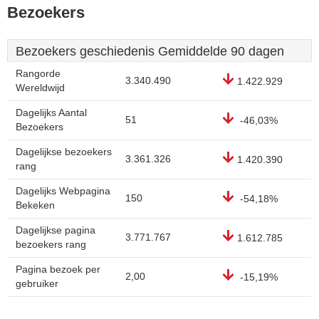
Bezoekers
Bezoekers geschiedenis Gemiddelde 90 dagen
Rangorde
3.340.490
1.422.929
Wereldwijd
Dagelijks Aantal
51
-46,03%
Bezoekers
Dagelijkse bezoekers
3.361.326
1.420.390
rang
Dagelijks Webpagina
150
-54,18%
Bekeken
Dagelijkse pagina
3.771.767
1.612.785
bezoekers rang
Pagina bezoek per
2,00
-15,19%
gebruiker