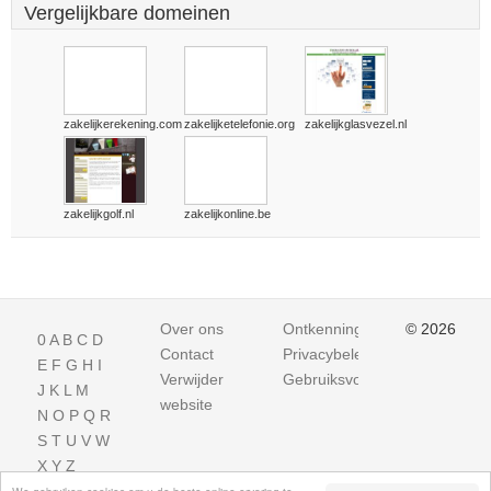
Vergelijkbare domeinen
zakelijkerekening.com
zakelijketelefonie.org
zakelijkglasvezel.nl
zakelijkgolf.nl
zakelijkonline.be
Over ons
Ontkenning
© 2026
0
A
B
C
D
Contact
Privacybeleid
E
F
G
H
I
Verwijder
Gebruiksvoorwaarden
J
K
L
M
website
N
O
P
Q
R
S
T
U
V
W
X
Y
Z