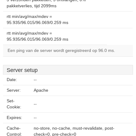
pakketverlies, tijd 2099ms
rtt min/avg/max/mdev =
95.935/96.015/96.069/0.259 ms
rtt min/avg/max/mdev =
95.935/96.015/96.069/0.259 ms
Een ping van de server wordt geregistreerd op 96.0 ms.
Server setup
Date:
--
Server:
Apache
Set-
--
Cookie:
Expires:
--
Cache-
no-store, no-cache, must-revalidate, post-
Control:
check=0, pre-check=0