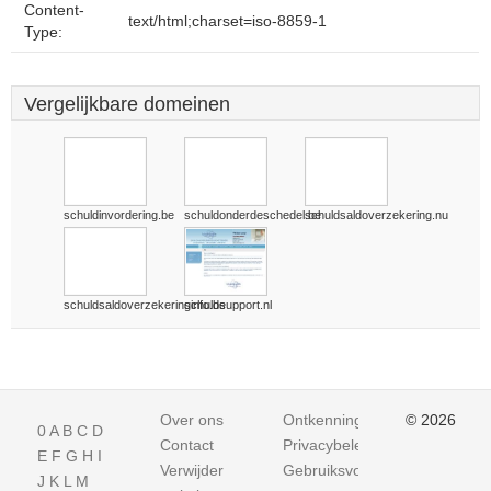
Content-
text/html;charset=iso-8859-1
Type:
Vergelijkbare domeinen
schuldinvordering.be
schuldonderdeschedel.be
schuldsaldoverzekering.nu
schuldsaldoverzekeringinfo.be
schuldsupport.nl
Over ons
Ontkenning
© 2026
0
A
B
C
D
Contact
Privacybeleid
E
F
G
H
I
Verwijder
Gebruiksvoorwaarden
J
K
L
M