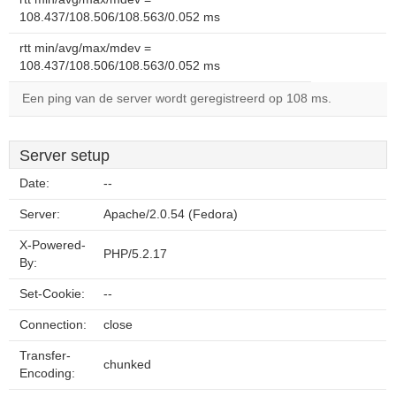
108.437/108.506/108.563/0.052 ms
rtt min/avg/max/mdev =
108.437/108.506/108.563/0.052 ms
Een ping van de server wordt geregistreerd op 108 ms.
Server setup
Date:
--
Server:
Apache/2.0.54 (Fedora)
X-Powered-
PHP/5.2.17
By:
Set-Cookie:
--
Connection:
close
Transfer-
chunked
Encoding: