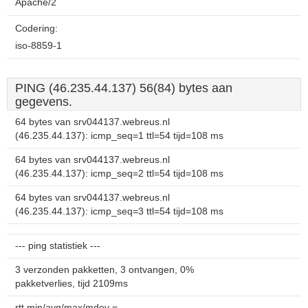
Apache/2
Codering:
iso-8859-1
PING (46.235.44.137) 56(84) bytes aan
gegevens.
64 bytes van srv044137.webreus.nl
(46.235.44.137): icmp_seq=1 ttl=54 tijd=108 ms
64 bytes van srv044137.webreus.nl
(46.235.44.137): icmp_seq=2 ttl=54 tijd=108 ms
64 bytes van srv044137.webreus.nl
(46.235.44.137): icmp_seq=3 ttl=54 tijd=108 ms
--- ping statistiek ---
3 verzonden pakketten, 3 ontvangen, 0%
pakketverlies, tijd 2109ms
rtt min/avg/max/mdev =