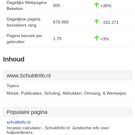
Dagelijks Webpagina
600
+30%
Bekeken
Dagelijkse pagina
879.060
-162.271
bezoekers rang
Pagina bezoek per
1,70
+3%
gebruiker
Inhoud
www.Schuldinfo.nl
Topics:
Missie, Publicaties, Scholing, Afdrukken, Omvang, & Werkwijze.
Populaire pagina
schuldinfo.nl
Incasso calculator - SchuldInfo.nl: Juridische info voor
hulpverleners