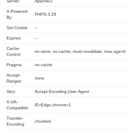
Server:
Apache/2
X-Powered-
PHP/5.3.29
By:
Set-Cookie:
--
Expires:
--
Cache-
no-store, no-cache, must-revalidate, max-age=0
Control:
Pragma:
no-cache
Accept-
none
Ranges:
Vary:
Accept-Encoding,User-Agent
X-UA-
IE=Edge,chrome=1
Compatible:
Transfer-
chunked
Encoding: