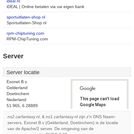
ideal.nl
iDEAL | Online betalen via uw eigen bank
sportuitlaten-shop.nl
Sportuitlaten-Shop.nl
rpm-chiptuning.com
RPM-ChipTuning.com
Server
Server locatie
Exonet B.v.
Gelderland
Doetinchem
This page can't load
Nederland
Google Maps
51.965, 6.28889
correctly.
ns2.carfantasy.nl
, &
ns1.carfantasy.nl
zijn z'n DNS Naam-
servers. Exonet B.v (Gelderland, Doetinchem) is de locatie
Do you
OK
van de Apache/2 server. De omgeving van de
own this
website?