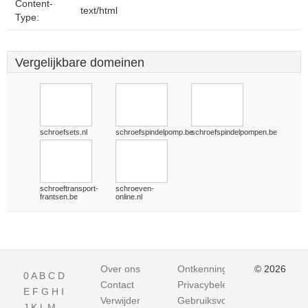
Content-
text/html
Type:
Vergelijkbare domeinen
schroefsets.nl
schroefspindelpomp.be
schroefspindelpompen.be
schroeftransport-
schroeven-
frantsen.be
online.nl
Over ons
Ontkenning
© 2026
0
A
B
C
D
Contact
Privacybeleid
E
F
G
H
I
Verwijder
Gebruiksvoorwaarden
J
K
L
M