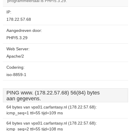
programmeertaal is PHP/5.3.29.
IP:
178.22.57.68
Aangedreven door:
PHP/5.3.29
Web Server:
Apache/2
Codering:
iso-8859-1
PING www. (178.22.57.68) 56(84) bytes
aan gegevens.
64 bytes van vps01.carfantasy.nl (178.22.57.68):
icmp_seq=1 ttl=55 tijd=109 ms
64 bytes van vps01.carfantasy.nl (178.22.57.68):
icmp_seq=2 ttl=55 tijd=108 ms