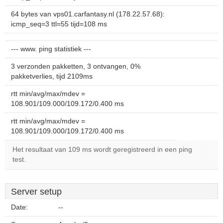
64 bytes van vps01.carfantasy.nl (178.22.57.68):
icmp_seq=3 ttl=55 tijd=108 ms
--- www. ping statistiek ---
3 verzonden pakketten, 3 ontvangen, 0%
pakketverlies, tijd 2109ms
rtt min/avg/max/mdev =
108.901/109.000/109.172/0.400 ms
rtt min/avg/max/mdev =
108.901/109.000/109.172/0.400 ms
Het resultaat van 109 ms wordt geregistreerd in een ping
test.
Server setup
Date:
--