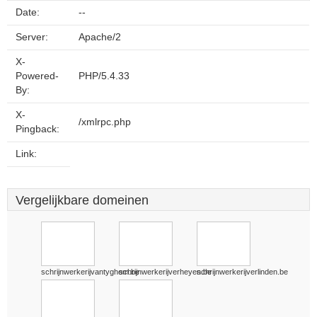
Date:
--
Server:
Apache/2
X-
Powered-
PHP/5.4.33
By:
X-
/xmlrpc.php
Pingback:
Link:
Vergelijkbare domeinen
schrijnwerkerijvantyghem.be
schrijnwerkerijverheyen.be
schrijnwerkerijverlinden.be