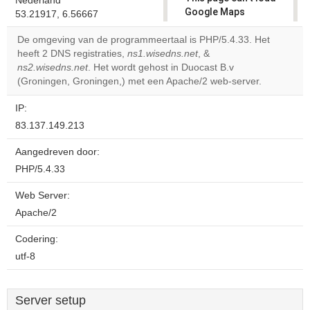
Nederland
Google Maps
53.21917, 6.56667
correctly.
De omgeving van de programmeertaal is PHP/5.4.33. Het
heeft 2 DNS registraties,
ns1.wisedns.net
, &
Do you
OK
ns2.wisedns.net
. Het wordt gehost in Duocast B.v
own this
website?
(Groningen, Groningen,) met een Apache/2 web-server.
IP:
83.137.149.213
Aangedreven door:
PHP/5.4.33
Web Server:
Apache/2
Codering:
utf-8
Server setup