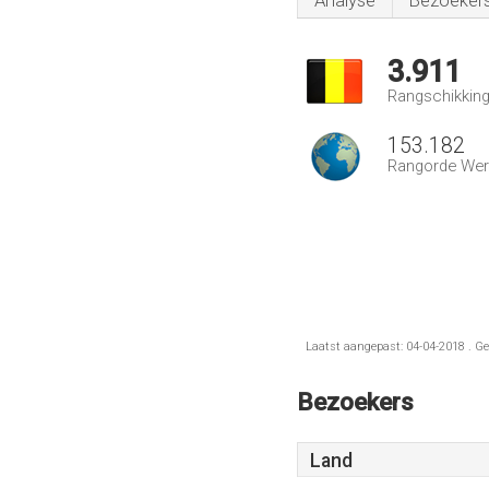
Analyse
Bezoeker
3.911
Rangschikking 
153.182
Rangorde Wer
Laatst aangepast: 04-04-2018 . Ge
Bezoekers
Land