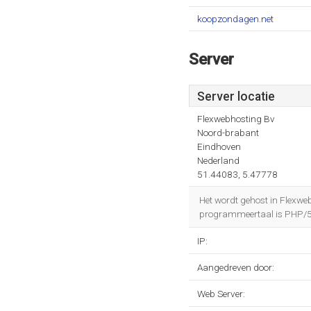
koopzondagen.net
Server
Server locatie
Flexwebhosting Bv
Noord-brabant
Eindhoven
Nederland
51.44083, 5.47778
Het wordt gehost in Flexw
programmeertaal is PHP/5
IP:
Aangedreven door:
Web Server: