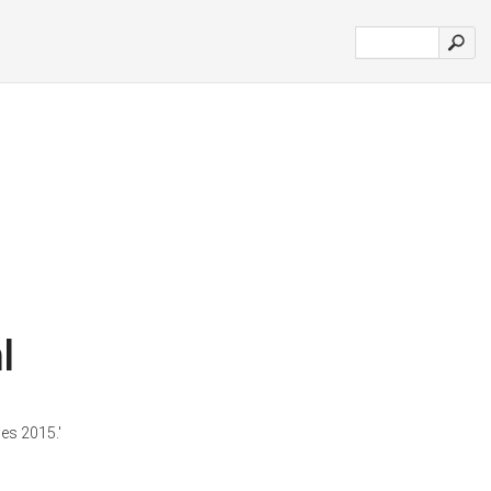
l
es 2015.'