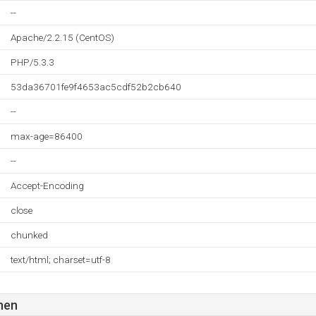
--
Apache/2.2.15 (CentOS)
PHP/5.3.3
53da36701fe9f4653ac5cdf52b2cb640
--
max-age=86400
--
Accept-Encoding
close
chunked
text/html; charset=utf-8
nen