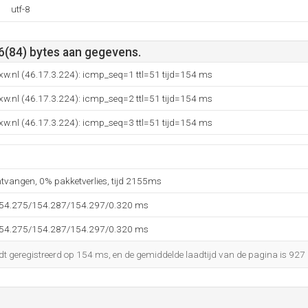
utf-8
6(84) bytes aan gegevens.
xw.nl (46.17.3.224): icmp_seq=1 ttl=51 tijd=154 ms
xw.nl (46.17.3.224): icmp_seq=2 ttl=51 tijd=154 ms
xw.nl (46.17.3.224): icmp_seq=3 ttl=51 tijd=154 ms
ntvangen, 0% pakketverlies, tijd 2155ms
154.275/154.287/154.297/0.320 ms
154.275/154.287/154.297/0.320 ms
dt geregistreerd op 154 ms, en de gemiddelde laadtijd van de pagina is 927