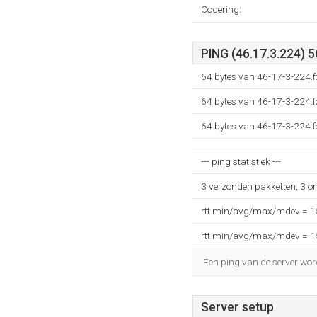
Codering:
PING (46.17.3.224) 5
64 bytes van 46-17-3-224.f
64 bytes van 46-17-3-224.f
64 bytes van 46-17-3-224.f
--- ping statistiek ---
3 verzonden pakketten, 3 o
rtt min/avg/max/mdev = 
rtt min/avg/max/mdev = 
Een ping van de server wor
Server setup