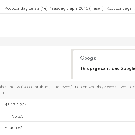
Koopzondag Eerste (1e) Paasdag 5 april 2015 (Pasen) - Koopzondagen
This page can't load Google
Do you own this website?
ebhosting Bv (Noord-brabant, Eindhoven,) met een Apache/2 web-server. De
.3.3.
46.17.3.224
PHP/5.3.3
Apache/2