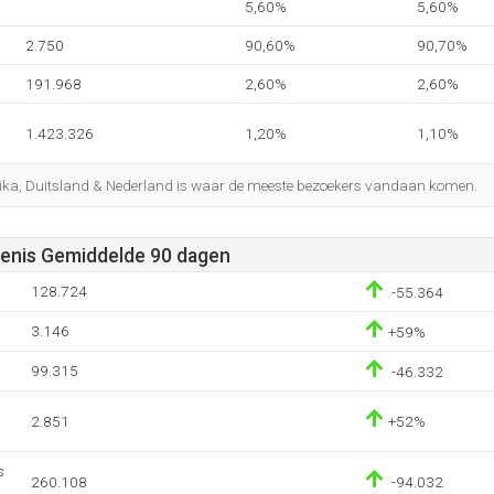
5,60%
5,60%
2.750
90,60%
90,70%
191.968
2,60%
2,60%
1.423.326
1,20%
1,10%
ika, Duitsland & Nederland is waar de meeste bezoekers vandaan komen.
enis Gemiddelde 90 dagen
128.724
-55.364
3.146
+59%
99.315
-46.332
2.851
+52%
s
260.108
-94.032