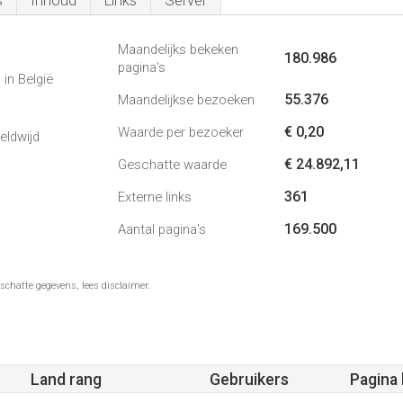
s
Inhoud
Links
Server
Maandelijks bekeken
180.986
pagina's
in België
55.376
Maandelijkse bezoeken
€ 0,20
Waarde per bezoeker
eldwijd
€ 24.892,11
Geschatte waarde
361
Externe links
169.500
Aantal pagina's
schatte gegevens, lees disclaimer.
Land rang
Gebruikers
Pagina