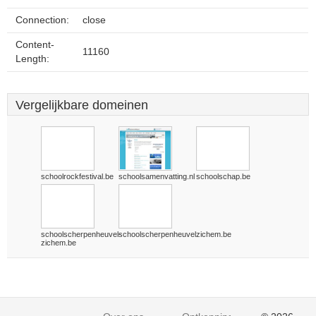
Connection:
close
Content-
11160
Length:
Vergelijkbare domeinen
schoolrockfestival.be
schoolsamenvatting.nl
schoolschap.be
schoolscherpenheuvel-
schoolscherpenheuvelzichem.be
zichem.be