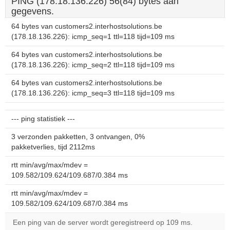
PING (178.18.136.226) 56(84) bytes aan
gegevens.
64 bytes van customers2.interhostsolutions.be
(178.18.136.226): icmp_seq=1 ttl=118 tijd=109 ms
64 bytes van customers2.interhostsolutions.be
(178.18.136.226): icmp_seq=2 ttl=118 tijd=109 ms
64 bytes van customers2.interhostsolutions.be
(178.18.136.226): icmp_seq=3 ttl=118 tijd=109 ms
--- ping statistiek ---
3 verzonden pakketten, 3 ontvangen, 0%
pakketverlies, tijd 2112ms
rtt min/avg/max/mdev =
109.582/109.624/109.687/0.384 ms
rtt min/avg/max/mdev =
109.582/109.624/109.687/0.384 ms
Een ping van de server wordt geregistreerd op 109 ms.