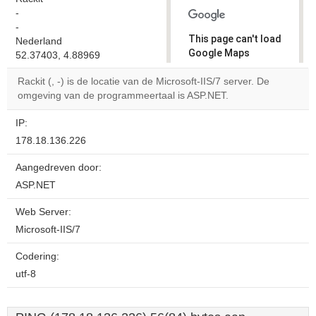
-
-
This page can't load
Nederland
Google Maps
52.37403, 4.88969
correctly.
Rackit (, -) is de locatie van de Microsoft-IIS/7 server. De
omgeving van de programmeertaal is ASP.NET.
Do you
OK
own this
website?
IP:
178.18.136.226
Aangedreven door:
ASP.NET
Web Server:
Microsoft-IIS/7
Codering:
utf-8