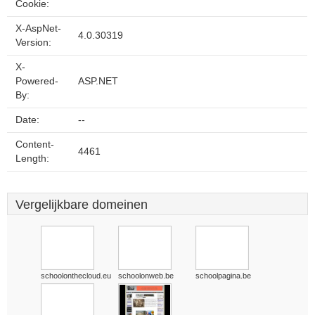
Cookie:
X-AspNet-
4.0.30319
Version:
X-
Powered-
ASP.NET
By:
Date:
--
Content-
4461
Length:
Vergelijkbare domeinen
schoolonthecloud.eu
schoolonweb.be
schoolpagina.be