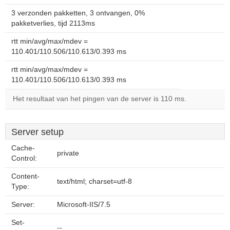
3 verzonden pakketten, 3 ontvangen, 0%
pakketverlies, tijd 2113ms
rtt min/avg/max/mdev =
110.401/110.506/110.613/0.393 ms
rtt min/avg/max/mdev =
110.401/110.506/110.613/0.393 ms
Het resultaat van het pingen van de server is 110 ms.
Server setup
Cache-
private
Control:
Content-
text/html; charset=utf-8
Type:
Server:
Microsoft-IIS/7.5
Set-
--