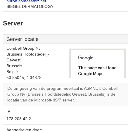
huron.comcastbiz.net
SIEGEL DERMATOLOGY
Server
Server locatie
Combell Group Nv
Brussels Hoofdstedelijk
Gewest
Brussels
This page can't load
België
Google Maps
50.85045, 4.34878
correctly.
De omgeving van de programmeertaal is ASP.NET. Combell
Do you
Group Nv (Brussels Hoofdstedelijk Gewest, Brussels) is de
OK
own this
locatie van de Microsoft-IIS/7 server.
website?
IP:
178.208.42.2
Aangedreven door: