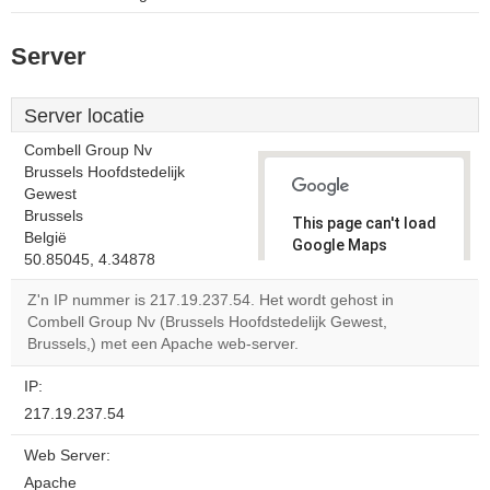
Server
Server locatie
Combell Group Nv
Brussels Hoofdstedelijk
Gewest
Brussels
This page can't load
België
Google Maps
50.85045, 4.34878
correctly.
Z'n IP nummer is 217.19.237.54. Het wordt gehost in
Do you
Combell Group Nv (Brussels Hoofdstedelijk Gewest,
OK
own this
Brussels,) met een Apache web-server.
website?
IP:
217.19.237.54
Web Server:
Apache