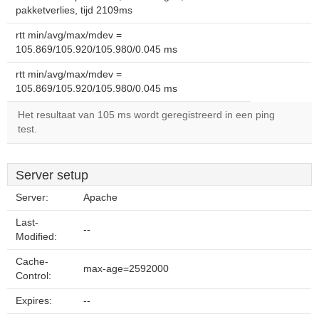
pakketverlies, tijd 2109ms
rtt min/avg/max/mdev =
105.869/105.920/105.980/0.045 ms
rtt min/avg/max/mdev =
105.869/105.920/105.980/0.045 ms
Het resultaat van 105 ms wordt geregistreerd in een ping
test.
Server setup
Server:
Apache
Last-
--
Modified:
Cache-
max-age=2592000
Control:
Expires:
--