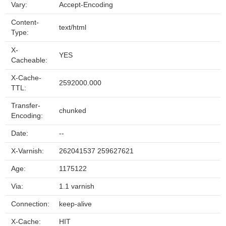
Vary:
Accept-Encoding
Content-
text/html
Type:
X-
YES
Cacheable:
X-Cache-
2592000.000
TTL:
Transfer-
chunked
Encoding:
Date:
--
X-Varnish:
262041537 259627621
Age:
1175122
Via:
1.1 varnish
Connection:
keep-alive
X-Cache:
HIT