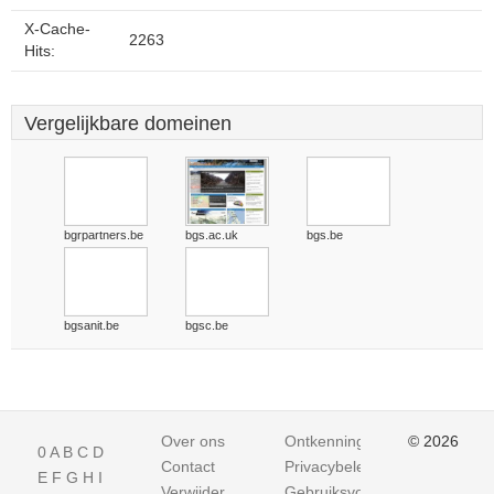
X-Cache-
2263
Hits:
Vergelijkbare domeinen
bgrpartners.be
bgs.ac.uk
bgs.be
bgsanit.be
bgsc.be
Over ons
Ontkenning
© 2026
0
A
B
C
D
Contact
Privacybeleid
E
F
G
H
I
Verwijder
Gebruiksvoorwaarden