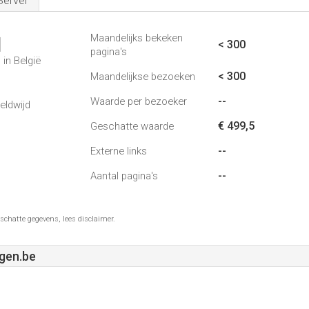
Server
Maandelijks bekeken
1
< 300
pagina's
in België
< 300
Maandelijkse bezoeken
--
Waarde per bezoeker
eldwijd
€ 499,5
Geschatte waarde
--
Externe links
--
Aantal pagina's
schatte gegevens, lees disclaimer.
ngen.be