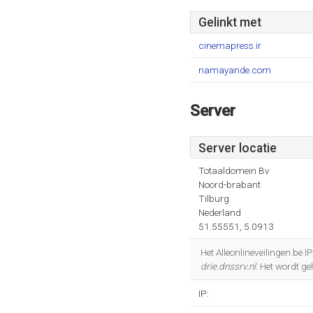
Gelinkt met
cinemapress.ir
namayande.com
Server
Server locatie
Totaaldomein Bv
Noord-brabant
Tilburg
Nederland
51.55551, 5.0913
Het Alleonlineveilingen.be 
drie.dnssrv.nl
. Het wordt g
IP: