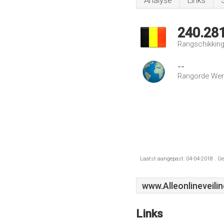
Analyse
Links
240.28
Rangschikking 
--
Rangorde Wer
Laatst aangepast: 04-04-2018 . Ge
www.Alleonlineveili
Links