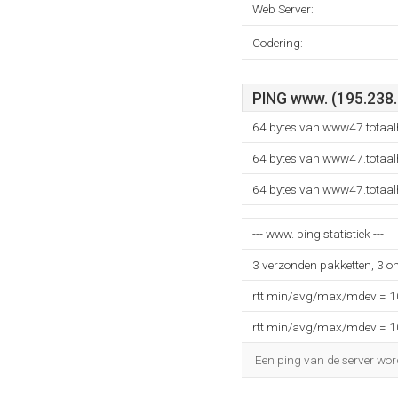
Web Server:
Codering:
PING www. (195.238.
64 bytes van www47.totaal
64 bytes van www47.totaal
64 bytes van www47.totaal
--- www. ping statistiek ---
3 verzonden pakketten, 3 o
rtt min/avg/max/mdev = 
rtt min/avg/max/mdev = 
Een ping van de server wor