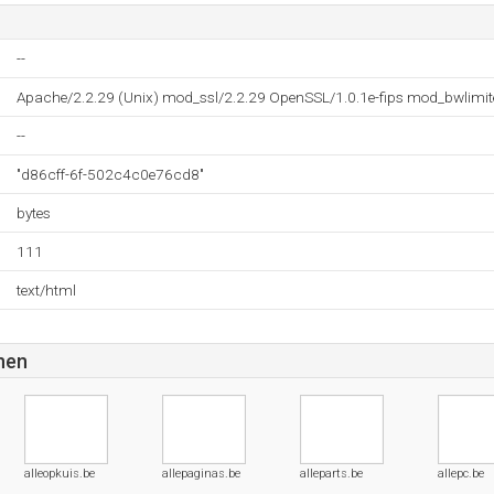
--
Apache/2.2.29 (Unix) mod_ssl/2.2.29 OpenSSL/1.0.1e-fips mod_bwlimit
--
"d86cff-6f-502c4c0e76cd8"
bytes
111
text/html
nen
alleopkuis.be
allepaginas.be
alleparts.be
allepc.be