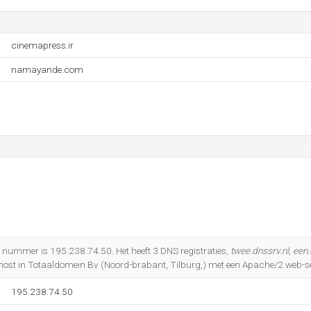
cinemapress.ir
namayande.com
IP nummer is 195.238.74.50. Het heeft 3 DNS registraties,
twee.dnssrv.nl
,
een.
ehost in Totaaldomein Bv (Noord-brabant, Tilburg,) met een Apache/2 web-se
195.238.74.50