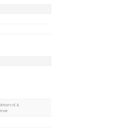
dnssrv.nl
, &
rver.