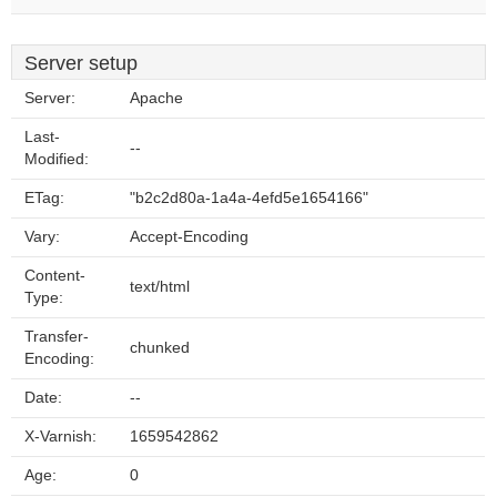
Server setup
Server:
Apache
Last-
--
Modified:
ETag:
"b2c2d80a-1a4a-4efd5e1654166"
Vary:
Accept-Encoding
Content-
text/html
Type:
Transfer-
chunked
Encoding:
Date:
--
X-Varnish:
1659542862
Age:
0