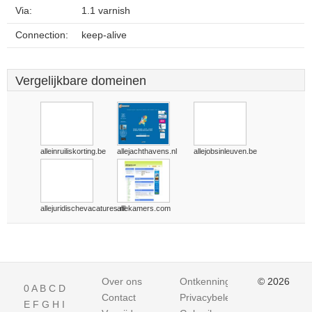
Via:
1.1 varnish
Connection:
keep-alive
Vergelijkbare domeinen
alleinruiliskorting.be
allejachthavens.nl
allejobsinleuven.be
allejuridischevacatures.nl
allekamers.com
Over ons
Ontkenning
© 2026
0
A
B
C
D
Contact
Privacybeleid
E
F
G
H
I