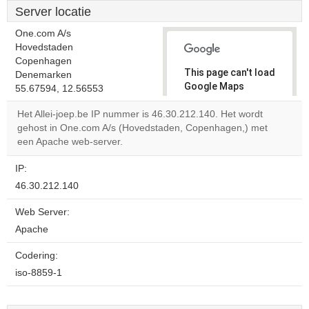
Server locatie
One.com A/s
Hovedstaden
Copenhagen
This page can't load
Denemarken
Google Maps
55.67594, 12.56553
correctly.
Het Allei-joep.be IP nummer is 46.30.212.140. Het wordt
gehost in One.com A/s (Hovedstaden, Copenhagen,) met
Do you
OK
een Apache web-server.
own this
website?
IP:
46.30.212.140
Web Server:
Apache
Codering:
iso-8859-1