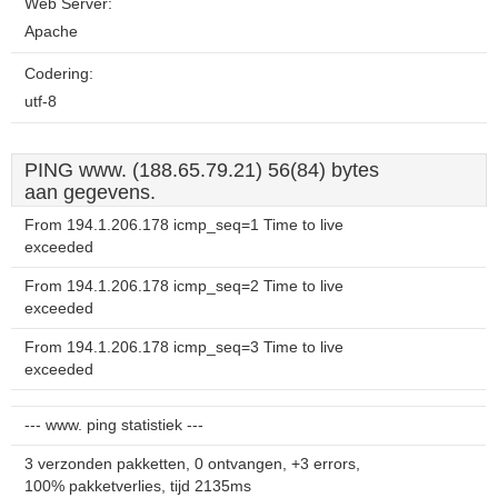
Web Server:
Apache
Codering:
utf-8
PING www. (188.65.79.21) 56(84) bytes
aan gegevens.
From 194.1.206.178 icmp_seq=1 Time to live
exceeded
From 194.1.206.178 icmp_seq=2 Time to live
exceeded
From 194.1.206.178 icmp_seq=3 Time to live
exceeded
--- www. ping statistiek ---
3 verzonden pakketten, 0 ontvangen, +3 errors,
100% pakketverlies, tijd 2135ms