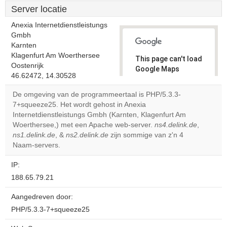
Server locatie
Anexia Internetdienstleistungs
Gmbh
Karnten
Klagenfurt Am Woerthersee
This page can't load
Oostenrijk
Google Maps
46.62472, 14.30528
correctly.
De omgeving van de programmeertaal is PHP/5.3.3-
Do you
7+squeeze25. Het wordt gehost in Anexia
OK
own this
Internetdienstleistungs Gmbh (Karnten, Klagenfurt Am
website?
Woerthersee,) met een Apache web-server.
ns4.delink.de
,
ns1.delink.de
, &
ns2.delink.de
zijn sommige van z'n 4
Naam-servers.
IP:
188.65.79.21
Aangedreven door:
PHP/5.3.3-7+squeeze25