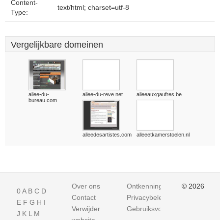
Content-
text/html; charset=utf-8
Type:
Vergelijkbare domeinen
allee-du-
allee-du-reve.net
alleeauxgaufres.be
bureau.com
alleedesartistes.com
alleeetkamerstoelen.nl
Over ons
Ontkenning
© 2026
0
A
B
C
D
Contact
Privacybeleid
E
F
G
H
I
Verwijder
Gebruiksvoorwaarden
J
K
L
M