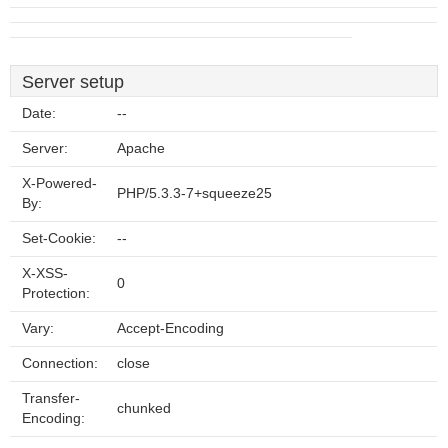
Server setup
Date:
--
Server:
Apache
X-Powered-
PHP/5.3.3-7+squeeze25
By:
Set-Cookie:
--
X-XSS-
0
Protection:
Vary:
Accept-Encoding
Connection:
close
Transfer-
chunked
Encoding: