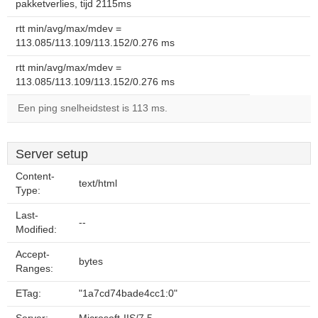
pakketverlies, tijd 2115ms
rtt min/avg/max/mdev =
113.085/113.109/113.152/0.276 ms
rtt min/avg/max/mdev =
113.085/113.109/113.152/0.276 ms
Een ping snelheidstest is 113 ms.
Server setup
Content-
text/html
Type:
Last-
--
Modified:
Accept-
bytes
Ranges:
ETag:
"1a7cd74bade4cc1:0"