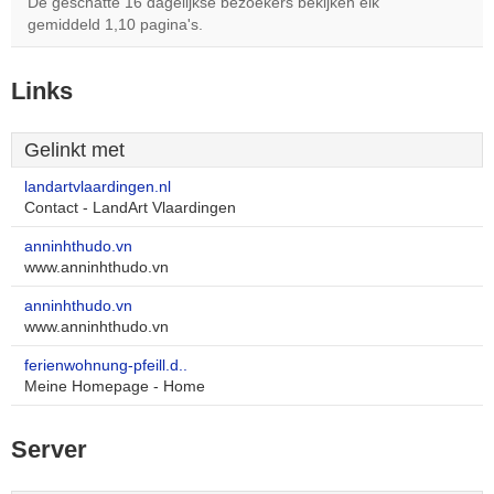
De geschatte 16 dagelijkse bezoekers bekijken elk
gemiddeld 1,10 pagina's.
Links
Gelinkt met
landartvlaardingen.nl
Contact - LandArt Vlaardingen
anninhthudo.vn
www.anninhthudo.vn
anninhthudo.vn
www.anninhthudo.vn
ferienwohnung-pfeill.d..
Meine Homepage - Home
Server