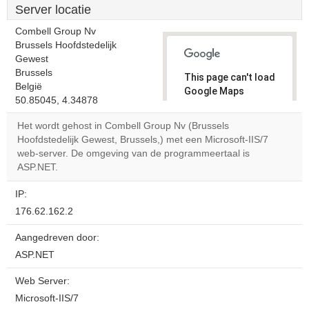
Server locatie
Combell Group Nv
Brussels Hoofdstedelijk
Gewest
Brussels
This page can't load
België
Google Maps
50.85045, 4.34878
correctly.
Het wordt gehost in Combell Group Nv (Brussels
Do you
Hoofdstedelijk Gewest, Brussels,) met een Microsoft-IIS/7
OK
own this
web-server. De omgeving van de programmeertaal is
website?
ASP.NET.
IP:
176.62.162.2
Aangedreven door:
ASP.NET
Web Server:
Microsoft-IIS/7