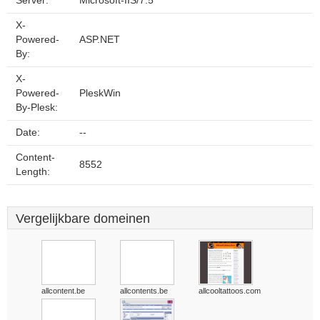
Server:
Microsoft-IIS/7.5
X-
Powered-
ASP.NET
By:
X-
Powered-
PleskWin
By-Plesk:
Date:
--
Content-
8552
Length:
Vergelijkbare domeinen
allcontent.be
allcontents.be
allcooltattoos.com