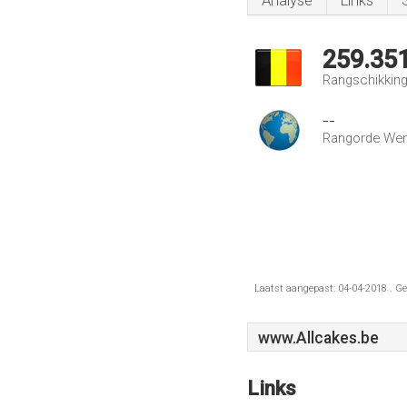
Analyse
Links
259.35
Rangschikking 
--
Rangorde Wer
Laatst aangepast: 04-04-2018 . Ge
www.Allcakes.be
Links