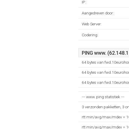
IP:
Aangedreven door:
Web Server:
Codering:
PING www. (62.148.1
64 bytes van fwd.10eurohos
64 bytes van fwd.10eurohos
64 bytes van fwd.10eurohos
--- www. ping statistiek ---
3 verzonden pakketten, 3 o
rtt min/avg/max/mdev = 
rtt min/avg/max/mdev = 