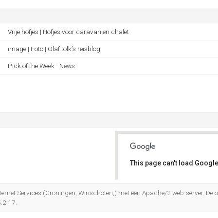
Vrije hofjes | Hofjes voor caravan en chalet
image | Foto | Olaf tolk’s reisblog
Pick of the Week - News
This page can't load Google
Do you own this website?
Internet Services (Groningen, Winschoten,) met een Apache/2 web-server. De
.2.17.