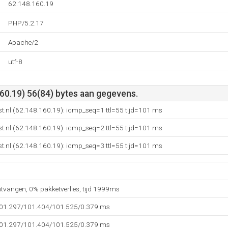
62.148.160.19
PHP/5.2.17
Apache/2
utf-8
60.19) 56(84) bytes aan gegevens.
t.nl (62.148.160.19): icmp_seq=1 ttl=55 tijd=101 ms
t.nl (62.148.160.19): icmp_seq=2 ttl=55 tijd=101 ms
t.nl (62.148.160.19): icmp_seq=3 ttl=55 tijd=101 ms
ntvangen, 0% pakketverlies, tijd 1999ms
101.297/101.404/101.525/0.379 ms
101.297/101.404/101.525/0.379 ms