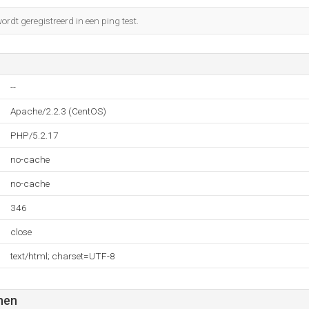
rdt geregistreerd in een ping test.
--
Apache/2.2.3 (CentOS)
PHP/5.2.17
no-cache
no-cache
346
close
text/html; charset=UTF-8
nen