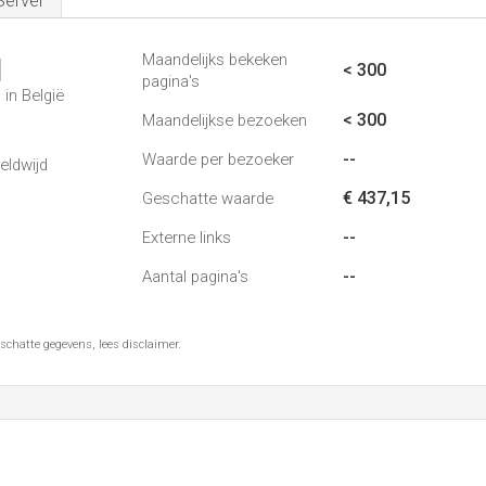
Server
Maandelijks bekeken
1
< 300
pagina's
in België
< 300
Maandelijkse bezoeken
--
Waarde per bezoeker
eldwijd
€ 437,15
Geschatte waarde
--
Externe links
--
Aantal pagina's
schatte gegevens, lees disclaimer.