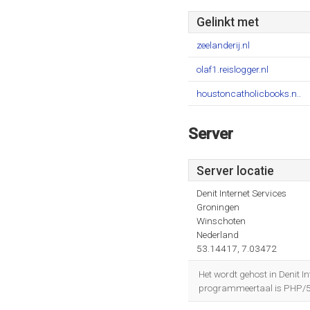
Gelinkt met
zeelanderij.nl
olaf1.reislogger.nl
houstoncatholicbooks.n..
Server
Server locatie
Denit Internet Services
Groningen
Winschoten
Nederland
53.14417, 7.03472
Het wordt gehost in Denit 
programmeertaal is PHP/5