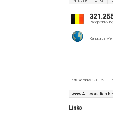
Analyse
Links
321.25
Rangschikking 
--
Rangorde Wer
Laatst aangepast: 04-04-2018 . Ge
www.Allacoustics.be
Links