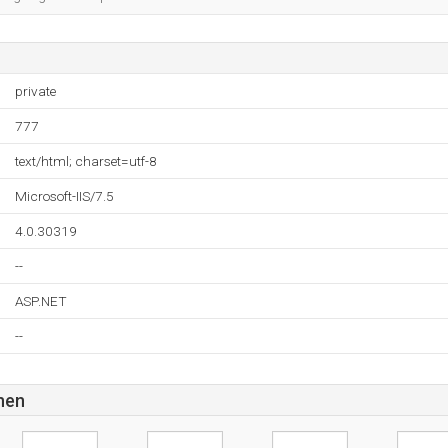
private
777
text/html; charset=utf-8
Microsoft-IIS/7.5
4.0.30319
--
ASP.NET
--
nen