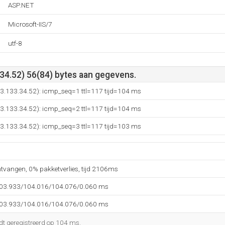
ASP.NET
Microsoft-IIS/7
utf-8
34.52) 56(84) bytes aan gegevens.
13.133.34.52): icmp_seq=1 ttl=117 tijd=104 ms
13.133.34.52): icmp_seq=2 ttl=117 tijd=104 ms
13.133.34.52): icmp_seq=3 ttl=117 tijd=103 ms
ntvangen, 0% pakketverlies, tijd 2106ms
103.933/104.016/104.076/0.060 ms
103.933/104.016/104.076/0.060 ms
dt geregistreerd op 104 ms.