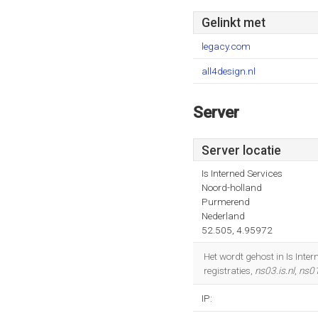
Gelinkt met
legacy.com
all4design.nl
Server
Server locatie
Is Interned Services
Noord-holland
Purmerend
Nederland
52.505, 4.95972
Het wordt gehost in Is Inte
registraties,
ns03.is.nl
,
ns01
IP: