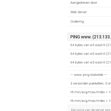
Aangedreven door:
Web Server:
Codering:
PING www. (213.133.
64 bytes van w3.isad.nl (2
64 bytes van w3.isad.nl (2
64 bytes van w3.isad.nl (2
--- www. ping statistiek ---
3 verzonden pakketten, 3 o
rtt min/avg/max/mdev = 
rtt min/avg/max/mdev = 
Een ping van de server wor