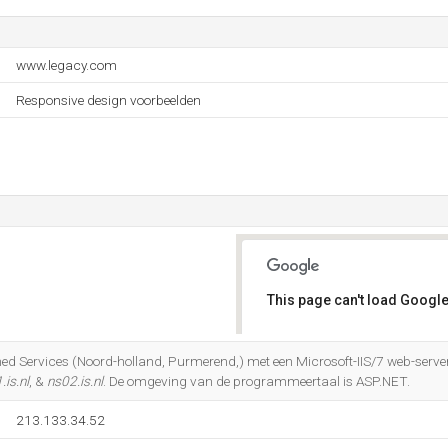
www.legacy.com
Responsive design voorbeelden
This page can't load Google
Do you own this website?
rned Services (Noord-holland, Purmerend,) met een Microsoft-IIS/7 web-server
.is.nl
, &
ns02.is.nl
. De omgeving van de programmeertaal is ASP.NET.
213.133.34.52