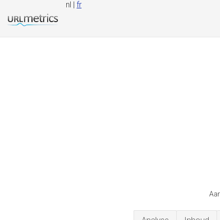
nl |
fr
Aan