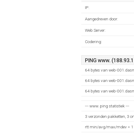
IP:
Aangedreven door:
Web Server:
Codering:
PING www. (188.93.1
64 bytes van web-001.dasm
64 bytes van web-001.dasm
64 bytes van web-001.dasm
--- www. ping statistiek ---
3 verzonden pakketten, 3 o
rtt min/avg/max/mdev = 