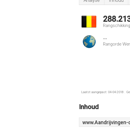
Analyse
Inhoud
288.21
Rangschikking 
--
Rangorde Wer
Laatst aangepast: 04-04-2018 . Ge
Inhoud
www.Aandrijvingen-