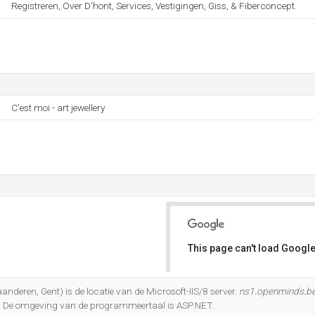
Registreren, Over D'hont, Services, Vestigingen, Giss, & Fiberconcept.
C'est moi - art jewellery
This page can't load Google
Do you own this website?
deren, Gent) is de locatie van de Microsoft-IIS/8 server.
ns1.openminds.b
. De omgeving van de programmeertaal is ASP.NET.