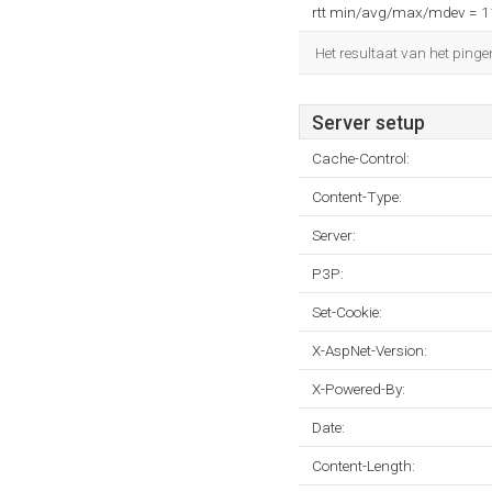
rtt min/avg/max/mdev = 
Het resultaat van het pinge
Server setup
Cache-Control:
Content-Type:
Server:
P3P:
Set-Cookie:
X-AspNet-Version:
X-Powered-By:
Date:
Content-Length: