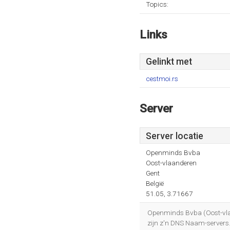
Topics:
Links
Gelinkt met
cestmoi.rs
Server
Server locatie
Openminds Bvba
Oost-vlaanderen
Gent
België
51.05, 3.71667
Openminds Bvba (Oost-vlaan
zijn z'n DNS Naam-servers