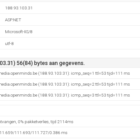
188.93.103.31
ASP.NET
Microsoft-IIS/8
utf-8
03.31) 56(84) bytes aan gegevens.
edia.openminds.be (188.93.103.31): icmp_seq=1 ttl=53 tijd=111 ms
edia.openminds.be (188.93.103.31): icmp_seq=2 ttl=53 tijd=111 ms
edia.openminds.be (188.93.103.31): icmp_seq=3 ttl=53 tijd=111 ms
ntvangen, 0% pakketverlies, tijd 2114ms
111.659/111.693/111.727/0.386 ms