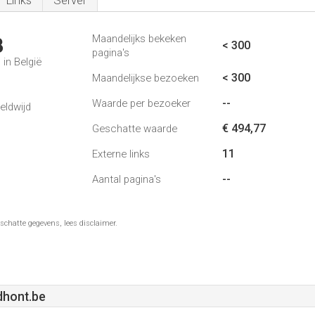
Links
Server
Maandelijks bekeken
3
< 300
pagina's
in België
< 300
Maandelijkse bezoeken
--
Waarde per bezoeker
eldwijd
€ 494,77
Geschatte waarde
11
Externe links
--
Aantal pagina's
schatte gegevens, lees disclaimer.
dhont.be