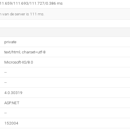
111.659/111.693/111.727/0.386 ms
n van de server is 111 ms.
private
text/html; charset=utf-8
Microsoft-IIS/8.0
--
--
4.0.30319
ASP.NET
--
152004