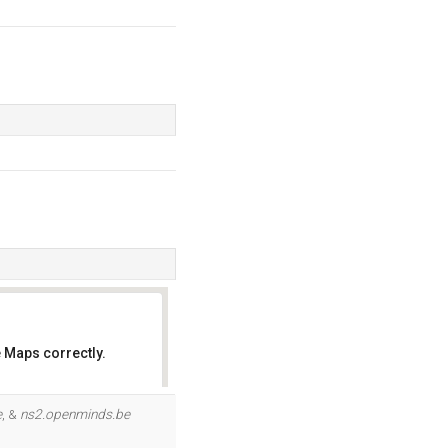
 Maps correctly.
OK
e
, &
ns2.openminds.be