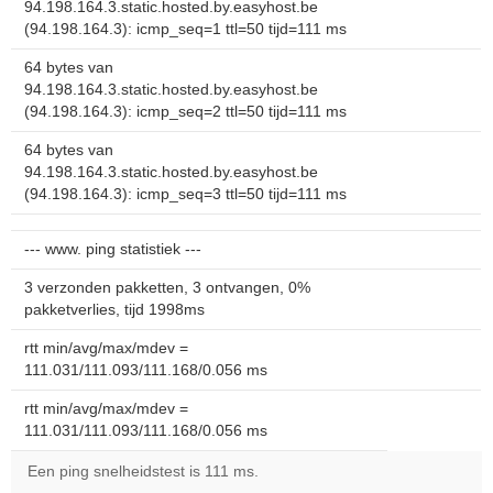
94.198.164.3.static.hosted.by.easyhost.be
(94.198.164.3): icmp_seq=1 ttl=50 tijd=111 ms
64 bytes van
94.198.164.3.static.hosted.by.easyhost.be
(94.198.164.3): icmp_seq=2 ttl=50 tijd=111 ms
64 bytes van
94.198.164.3.static.hosted.by.easyhost.be
(94.198.164.3): icmp_seq=3 ttl=50 tijd=111 ms
--- www. ping statistiek ---
3 verzonden pakketten, 3 ontvangen, 0%
pakketverlies, tijd 1998ms
rtt min/avg/max/mdev =
111.031/111.093/111.168/0.056 ms
rtt min/avg/max/mdev =
111.031/111.093/111.168/0.056 ms
Een ping snelheidstest is 111 ms.