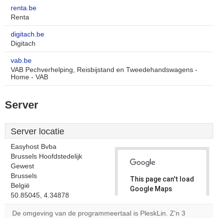
renta.be
Renta
digitach.be
Digitach
vab.be
VAB Pechverhelping, Reisbijstand en Tweedehandswagens -
Home - VAB
Server
Server locatie
Easyhost Bvba
Brussels Hoofdstedelijk
Gewest
Brussels
This page can't load
België
Google Maps
50.85045, 4.34878
correctly.
De omgeving van de programmeertaal is PleskLin. Z'n 3