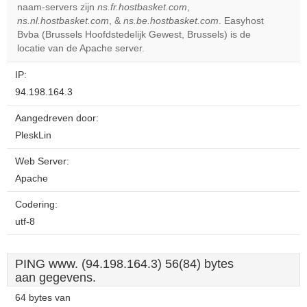
Do you
naam-servers zijn
ns.fr.hostbasket.com
,
OK
own this
ns.nl.hostbasket.com
, &
ns.be.hostbasket.com
. Easyhost
website?
Bvba (Brussels Hoofdstedelijk Gewest, Brussels) is de
locatie van de Apache server.
IP:
94.198.164.3
Aangedreven door:
PleskLin
Web Server:
Apache
Codering:
utf-8
PING www. (94.198.164.3) 56(84) bytes
aan gegevens.
64 bytes van