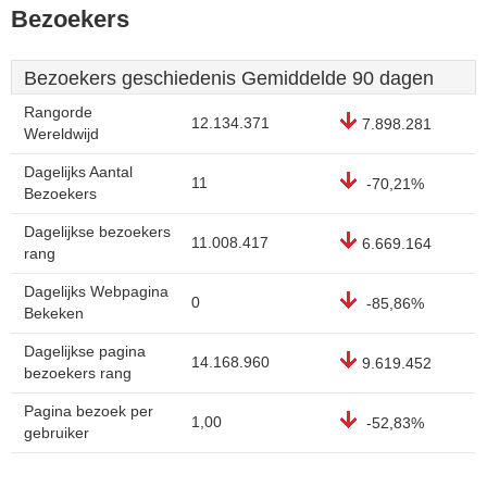
Bezoekers
Bezoekers geschiedenis Gemiddelde 90 dagen
Rangorde
12.134.371
7.898.281
Wereldwijd
Dagelijks Aantal
11
-70,21%
Bezoekers
Dagelijkse bezoekers
11.008.417
6.669.164
rang
Dagelijks Webpagina
0
-85,86%
Bekeken
Dagelijkse pagina
14.168.960
9.619.452
bezoekers rang
Pagina bezoek per
1,00
-52,83%
gebruiker