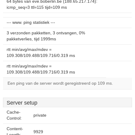
64 bytes van eve.boberlin.be (188.65.217.174):
icmp_seq=3 ttl=115 tijd=109 ms
--- www. ping statistiek ---
3 verzonden pakketten, 3 ontvangen, 0%
pakketverlies, tijd 1999ms
rtt min/avg/max/mdev =
109.308/109.488/109.716/0.319 ms
rtt min/avg/max/mdev =
109.308/109.488/109.716/0.319 ms
Een ping van de server wordt geregistreerd op 109 ms.
Server setup
Cache-
private
Control:
Content-
9929
Length: