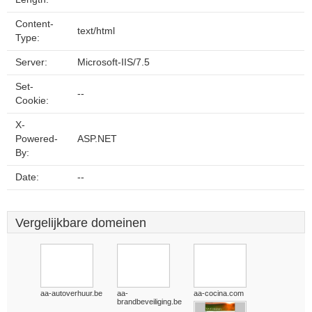
Content-
text/html
Type:
Server:
Microsoft-IIS/7.5
Set-
--
Cookie:
X-
Powered-
ASP.NET
By:
Date:
--
Vergelijkbare domeinen
aa-autoverhuur.be
aa-
aa-cocina.com
brandbeveiliging.be