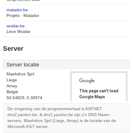
matador.be
Projets · Matador
wuidar.be
Léon Wuidar
Server
Server locatie
Maehdros Sprl
Liege
Amay
This page can't load
België
Google Maps
50.54829, 5.30974
correctly.
De omgeving van de programmeertaal is ASP.NET.
dns2.yaction.be
, &
dns1.yaction.be
zijn z'n DNS Naam-
Do you
OK
servers. Maehdros Sprl (Liege, Amay) is de locatie van de
own this
website?
Microsoft-IIS/7 server.