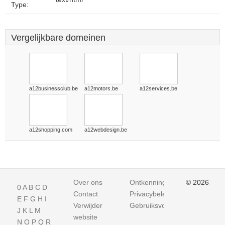
Type:
Vergelijkbare domeinen
a12businessclub.be
a12motors.be
a12services.be
a12shopping.com
a12webdesign.be
Over ons
Ontkenning
© 2026
0
A
B
C
D
Contact
Privacybeleid
E
F
G
H
I
Verwijder
Gebruiksvoorwaarden
J
K
L
M
website
N
O
P
Q
R