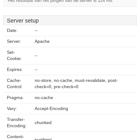
Het resultaat van het pingen van de server is 114 ms.
Server setup
Date:
--
Server:
Apache
Set-
--
Cookie:
Expires:
--
Cache-
no-store, no-cache, must-revalidate, post-
Control:
check=0, pre-check=0
Pragma:
no-cache
Vary:
Accept-Encoding
Transfer-
chunked
Encoding:
Content-
text/html