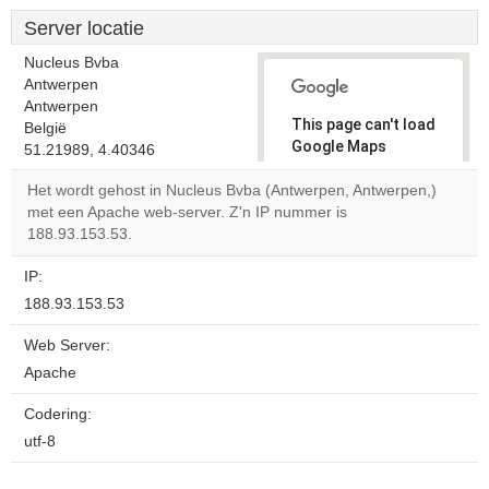
Server locatie
Nucleus Bvba
Antwerpen
Antwerpen
This page can't load
België
Google Maps
51.21989, 4.40346
correctly.
Het wordt gehost in Nucleus Bvba (Antwerpen, Antwerpen,)
met een Apache web-server. Z'n IP nummer is
Do you
OK
188.93.153.53.
own this
website?
IP:
188.93.153.53
Web Server:
Apache
Codering:
utf-8