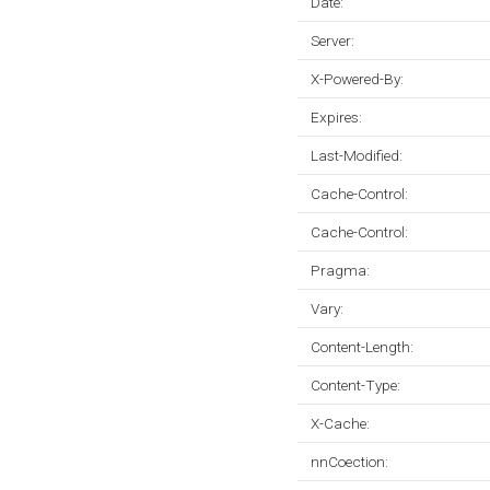
Date:
Server:
X-Powered-By:
Expires:
Last-Modified:
Cache-Control:
Cache-Control:
Pragma:
Vary:
Content-Length:
Content-Type:
X-Cache:
nnCoection: