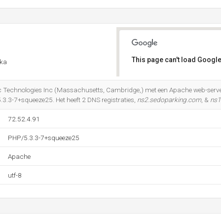
This page can't load Google
ika
Do you own this website?
xic Technologies Inc (Massachusetts, Cambridge,) met een Apache web-serv
.3-7+squeeze25. Het heeft 2 DNS registraties,
ns2.sedoparking.com
, &
ns1
72.52.4.91
PHP/5.3.3-7+squeeze25
Apache
utf-8