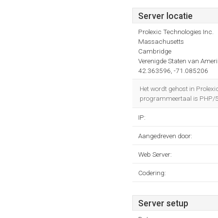
Server locatie
Prolexic Technologies Inc.
Massachusetts
Cambridge
Verenigde Staten van Amer
42.363596, -71.085206
Het wordt gehost in Prole
programmeertaal is PHP/5.3
IP:
Aangedreven door:
Web Server:
Codering:
Server setup