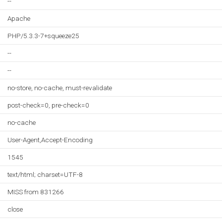
--
Apache
PHP/5.3.3-7+squeeze25
--
--
no-store, no-cache, must-revalidate
post-check=0, pre-check=0
no-cache
User-Agent,Accept-Encoding
1545
text/html; charset=UTF-8
MISS from 831266
close