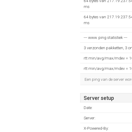
64 bytes van 217.19.237.54
ms
64 bytes van 217.19.237.54
ms
--- www. ping statistiek ---
3 verzonden pakketten, 3 o
rtt min/avg/max/mdev = 
rtt min/avg/max/mdev = 
Een ping van de server wor
Server setup
Date:
Server:
X-Powered-By: