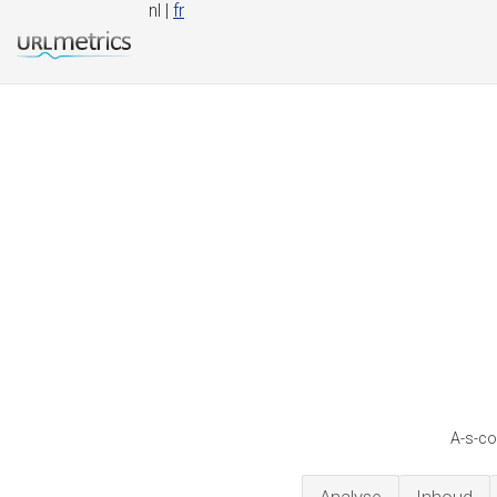
nl |
fr
A-s-co