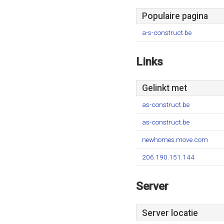
Populaire pagina
a-s-construct.be
Links
Gelinkt met
as-construct.be
as-construct.be
newhomes.move.com
206.190.151.144
Server
Server locatie