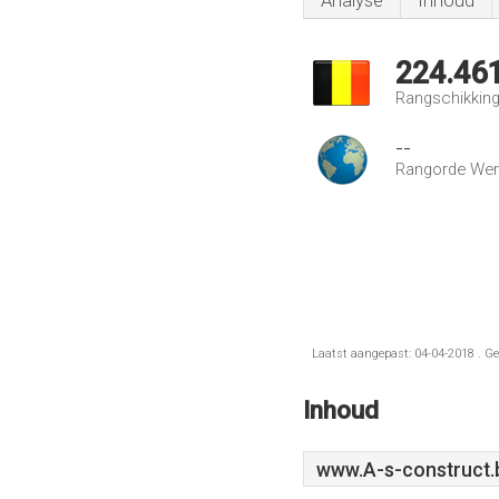
Analyse
Inhoud
224.46
Rangschikking 
--
Rangorde Wer
Laatst aangepast: 04-04-2018 . Ge
Inhoud
www.A-s-construct.