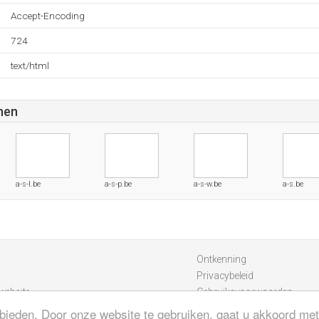
Accept-Encoding
724
text/html
nen
a-s-l.be
a-s-p.be
a-s-w.be
a-s.be
Ontkenning
Privacybeleid
website
Gebruiksvoorwaarden
bieden. Door onze website te gebruiken, gaat u akkoord met