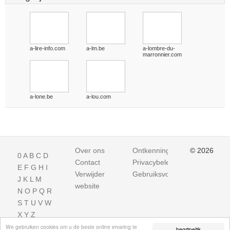
a-lire-info.com
a-lm.be
a-lombre-du-
marronnier.com
a-lone.be
a-lou.com
Over ons
Ontkenning
© 2026
0
A
B
C
D
Contact
Privacybeleid
E
F
G
H
I
Verwijder
Gebruiksvoorwaarden
J
K
L
M
website
N
O
P
Q
R
S
T
U
V
W
X
Y
Z
We gebruiken cookies om u de beste online ervaring te
begrijpelijk