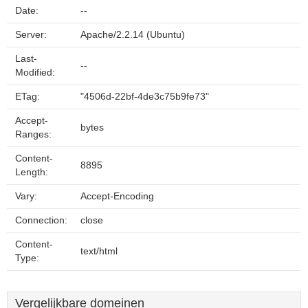
Date:
--
Server:
Apache/2.2.14 (Ubuntu)
Last-
--
Modified:
ETag:
"4506d-22bf-4de3c75b9fe73"
Accept-
bytes
Ranges:
Content-
8895
Length:
Vary:
Accept-Encoding
Connection:
close
Content-
text/html
Type:
Vergelijkbare domeinen