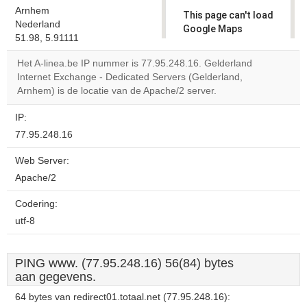
Arnhem
This page can't load
Nederland
Google Maps
51.98, 5.91111
correctly.
Het A-linea.be IP nummer is 77.95.248.16. Gelderland
Do you
Internet Exchange - Dedicated Servers (Gelderland,
OK
own this
Arnhem) is de locatie van de Apache/2 server.
website?
IP:
77.95.248.16
Web Server:
Apache/2
Codering:
utf-8
PING www. (77.95.248.16) 56(84) bytes
aan gegevens.
64 bytes van redirect01.totaal.net (77.95.248.16):