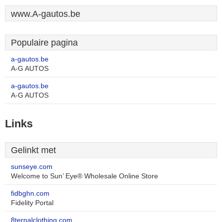
www.A-gautos.be
Populaire pagina
a-gautos.be
A-G AUTOS
a-gautos.be
A-G AUTOS
Links
Gelinkt met
sunseye.com
Welcome to Sun’ Eye® Wholesale Online Store
fidbghn.com
Fidelity Portal
8ternalclothing.com