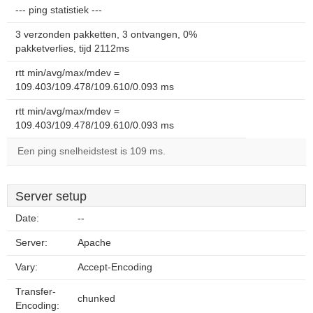
--- ping statistiek ---
3 verzonden pakketten, 3 ontvangen, 0%
pakketverlies, tijd 2112ms
rtt min/avg/max/mdev =
109.403/109.478/109.610/0.093 ms
rtt min/avg/max/mdev =
109.403/109.478/109.610/0.093 ms
Een ping snelheidstest is 109 ms.
Server setup
Date:
--
Server:
Apache
Vary:
Accept-Encoding
Transfer-
chunked
Encoding: