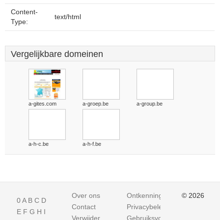
Content-
text/html
Type:
Vergelijkbare domeinen
a-gites.com
a-groep.be
a-group.be
a-h-c.be
a-h-f.be
Over ons
Ontkenning
© 2026
0
A
B
C
D
Contact
Privacybeleid
E
F
G
H
I
Verwijder
Gebruiksvoorwaarden