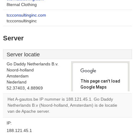
8ternal Clothing
tccconsultinginc.com
tccconsultinginc
Server
Server locatie
Go Daddy Netherlands B.v.
Noord-holland
Amsterdam
This page can't load
Nederland
Google Maps
52.37403, 4.88969
correctly.
Het A-gautos.be IP nummer is 188.121.45.1. Go Daddy
Netherlands B.v (Noord-holland, Amsterdam) is de locatie
Do you
OK
van de Apache server.
own this
website?
IP:
188.121.45.1