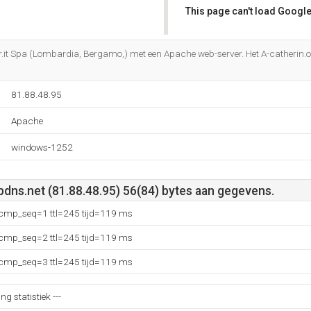
This page can't load Google
Do you own this website?
er.it Spa (Lombardia, Bergamo,) met een Apache web-server. Het A-catherin.o
81.88.48.95
Apache
windows-1252
pdns.net (81.88.48.95) 56(84) bytes aan gegevens.
 icmp_seq=1 ttl=245 tijd=119 ms
 icmp_seq=2 ttl=245 tijd=119 ms
 icmp_seq=3 ttl=245 tijd=119 ms
ng statistiek ---