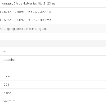
ntvangen, 0% pakketverlies, tijd 2123ms
119.576/119.589/119.602/0.399 ms
119.576/119.589/119.602/0.399 ms
rdt geregistreerd in een ping test.
--
Apache
--
bytes
291
close
text/html