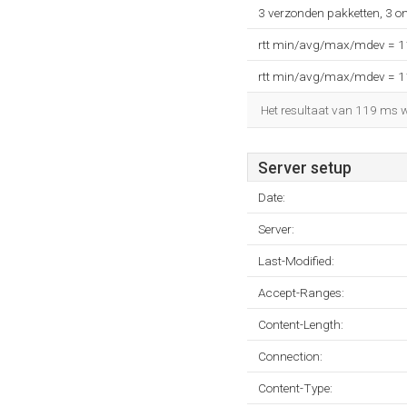
3 verzonden pakketten, 3 o
rtt min/avg/max/mdev = 
rtt min/avg/max/mdev = 
Het resultaat van 119 ms wo
Server setup
Date:
Server:
Last-Modified:
Accept-Ranges:
Content-Length:
Connection:
Content-Type: