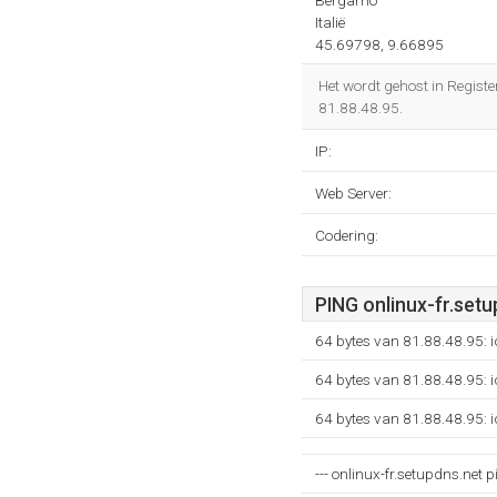
Bergamo
Italië
45.69798, 9.66895
Het wordt gehost in Regist
81.88.48.95.
IP:
Web Server:
Codering:
PING onlinux-fr.setu
64 bytes van 81.88.48.95:
64 bytes van 81.88.48.95:
64 bytes van 81.88.48.95:
--- onlinux-fr.setupdns.net pi