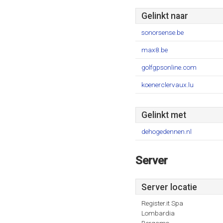
Gelinkt naar
sonorsense.be
max8.be
golfgpsonline.com
koenerclervaux.lu
Gelinkt met
dehogedennen.nl
Server
Server locatie
Register.it Spa
Lombardia