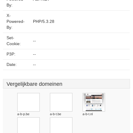
By:
X-
Powered-
PHP/5.3.28
By:
Set-
--
Cookie:
P3P:
--
Date:
--
Vergelijkbare domeinen
a-b-p.be
a-b-t.be
a-b-t.nl