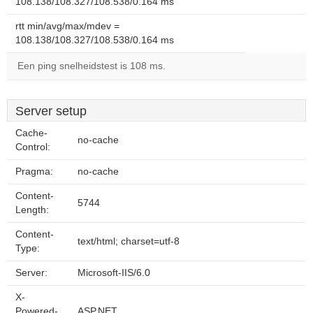
108.138/108.327/108.538/0.164 ms
rtt min/avg/max/mdev =
108.138/108.327/108.538/0.164 ms
Een ping snelheidstest is 108 ms.
Server setup
Cache-
no-cache
Control:
Pragma:
no-cache
Content-
5744
Length:
Content-
text/html; charset=utf-8
Type:
Server:
Microsoft-IIS/6.0
X-
Powered-
ASP.NET