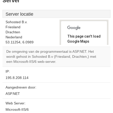
Server
Server locatie
Sohosted B.v.
Friesland
Drachten
This page can't load
Nederland
Google Maps
53.11254, 6.0989
correctly.
De omgeving van de programmeertaal is ASP.NET. Het
wordt gehost in Sohosted B.v (Friesland, Drachten,) met
Do you
OK
een Microsoft-IIS/6 web-server.
own this
website?
IP:
195.8.208.114
Aangedreven door:
ASP.NET
Web Server:
Microsoft-IIS/6