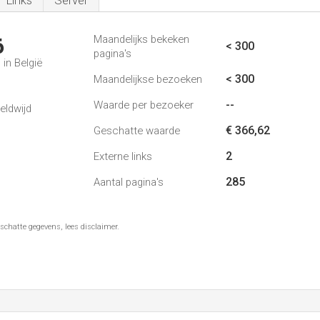
Links
Server
Maandelijks bekeken
6
< 300
pagina's
in België
< 300
Maandelijkse bezoeken
--
Waarde per bezoeker
eldwijd
€ 366,62
Geschatte waarde
2
Externe links
285
Aantal pagina's
schatte gegevens, lees disclaimer.