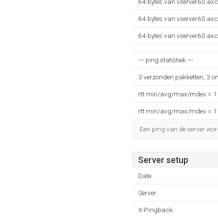
64 bytes van vserver60.axc
64 bytes van vserver60.axc
64 bytes van vserver60.axc
--- ping statistiek ---
3 verzonden pakketten, 3 o
rtt min/avg/max/mdev = 
rtt min/avg/max/mdev = 
Een ping van de server wor
Server setup
Date:
Server:
X-Pingback: