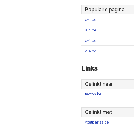
Populaire pagina
a-4.be
a-4.be
a-4.be
a-4.be
Links
Gelinkt naar
tecton.be
Gelinkt met
voetbalrss.be