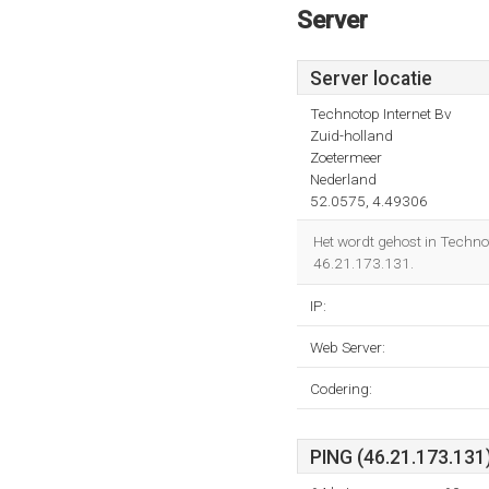
Server
Server locatie
Technotop Internet Bv
Zuid-holland
Zoetermeer
Nederland
52.0575, 4.49306
Het wordt gehost in Techno
46.21.173.131.
IP:
Web Server:
Codering:
PING (46.21.173.131