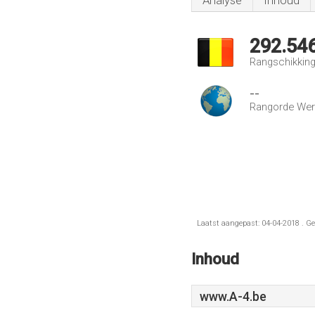
Analyse
Inhoud
292.54
Rangschikking 
--
Rangorde Wer
Laatst aangepast: 04-04-2018 . Ge
Inhoud
www.A-4.be