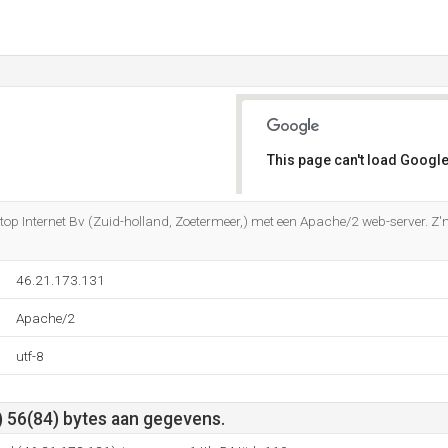
This page can't load Google
Do you own this website?
top Internet Bv (Zuid-holland, Zoetermeer,) met een Apache/2 web-server. Z
46.21.173.131
Apache/2
utf-8
) 56(84) bytes aan gegevens.