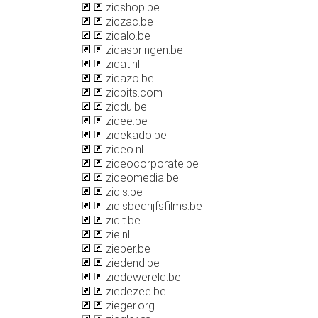
zicshop.be
ziczac.be
zidalo.be
zidaspringen.be
zidat.nl
zidazo.be
zidbits.com
ziddu.be
zidee.be
zidekado.be
zideo.nl
zideocorporate.be
zideomedia.be
zidis.be
zidisbedrijfsfilms.be
zidit.be
zie.nl
zieber.be
ziedend.be
ziedewereld.be
ziedezee.be
zieger.org