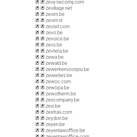
zevij-necomij.com
zevillage.net
zevim.be
zevim.nl
zevisit.com
zevo.be
zevoice.be
zevs.be
zevtera.be
zewa.be
zewald.be
zewerkenvoorjou.be
zewieties.be
zewoc.com
zewopa.be
zewotherm.be
zexcompany.be
zexi.be
zextras.com
zeydon.be
zeyen.be
zeyenlawoffice.be
zeyenlawoffice.com