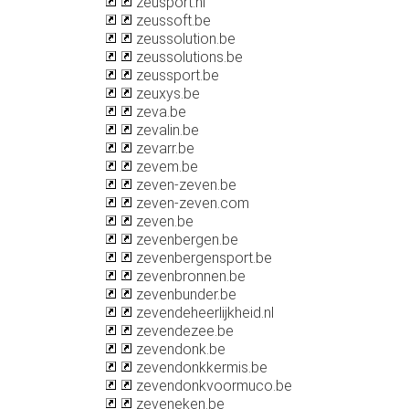
zeusport.nl
zeussoft.be
zeussolution.be
zeussolutions.be
zeussport.be
zeuxys.be
zeva.be
zevalin.be
zevarr.be
zevem.be
zeven-zeven.be
zeven-zeven.com
zeven.be
zevenbergen.be
zevenbergensport.be
zevenbronnen.be
zevenbunder.be
zevendeheerlijkheid.nl
zevendezee.be
zevendonk.be
zevendonkkermis.be
zevendonkvoormuco.be
zeveneken.be