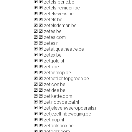
zetels-perle.be
zetels-reinigen.be
zetels-vens.be
zetels.be
zetelsdeman.be
zetes.be
zetes.com
zetes.nl
zetetiquetheatre.be
zetex.be
zetgold.pl
zeth.be
zethemop.be
zethetlichtopgroen.be
zeticon.be
zetidee.be
zetikette.com
zetinopvoetbal.nl
zetjelevenweeropderails.nl
zetjezelfinbeweging.be
zetmop.nl
zetoolsbox.be
zetoolz.com