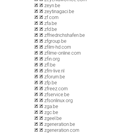
zeyn.be
zeytinagaci.be
zf.com
zfa.be
zfd.be
zffriedrichshafen.be
zfgroup.be
zfilm-hd.com
zfilme-online.com
zfin.org
zfl.be
zfm-live.nl
zforum.be
zfp.be
zfreez.com
zfservice.be
zfsonlinux.org
zga.be
zgc.be
zgeel.be
zgeneration.be
zgeneration.com