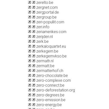
zerelto.be
zergnet.com
zergportal.de
zergroup.be
zeri-popullit.com
zeri.info
zeriamerikes.com
zerijden.nl
zerk.be
zerkaloquartet.eu
zerkegem.be
zerkegemvkso.be
zermath.nl
zermatt.be
zermatterhof.ch
zero-chocolate.be
zero-complexe.com
zero-connect.be
zero-deforestation.org
zero-degrees.be
zero-emission.be
zero-energy.be