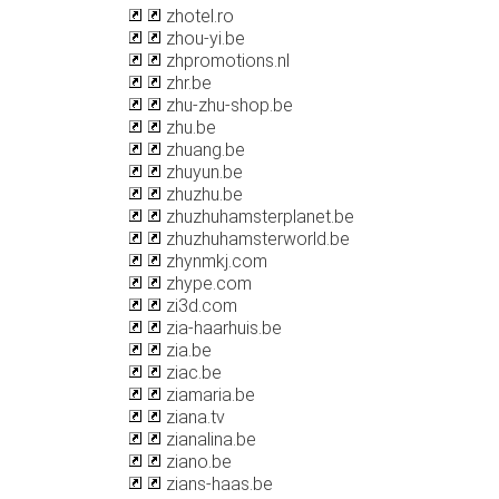
zhotel.ro
zhou-yi.be
zhpromotions.nl
zhr.be
zhu-zhu-shop.be
zhu.be
zhuang.be
zhuyun.be
zhuzhu.be
zhuzhuhamsterplanet.be
zhuzhuhamsterworld.be
zhynmkj.com
zhype.com
zi3d.com
zia-haarhuis.be
zia.be
ziac.be
ziamaria.be
ziana.tv
zianalina.be
ziano.be
zians-haas.be