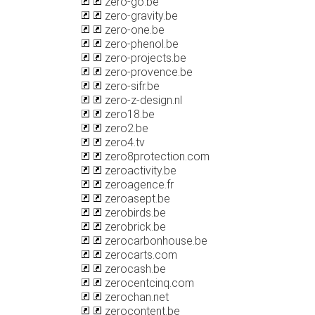
zero-go.be
zero-gravity.be
zero-one.be
zero-phenol.be
zero-projects.be
zero-provence.be
zero-sifr.be
zero-z-design.nl
zero18.be
zero2.be
zero4.tv
zero8protection.com
zeroactivity.be
zeroagence.fr
zeroasept.be
zerobirds.be
zerobrick.be
zerocarbonhouse.be
zerocarts.com
zerocash.be
zerocentcinq.com
zerochan.net
zerocontent.be