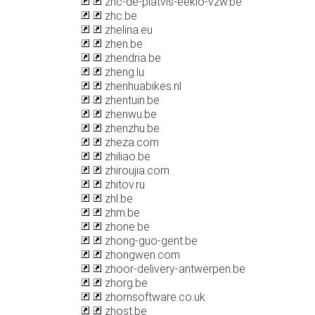
zhc-de-platvis-eeklo-vzw.be
zhc.be
zhelina.eu
zhen.be
zhendria.be
zheng.lu
zhenhuabikes.nl
zhentuin.be
zhenwu.be
zhenzhu.be
zheza.com
zhiliao.be
zhiroujia.com
zhitov.ru
zhl.be
zhm.be
zhone.be
zhong-guo-gent.be
zhongwen.com
zhoor-delivery-antwerpen.be
zhorg.be
zhornsoftware.co.uk
zhost.be