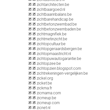
zichtarchitecten.be
zichtbaargoed.nl
zichtbaarinbalans.be
zichtbarehandicap.be
zichtbetonzwembad.be
zichtbetonzwembaden.be
zichtmagnifiek.be
zichtmetinzicht.be
zichtopcultuur.be
zichtopgeraardsbergen.be
zichtopmaastricht.nl
zichtopuwautogarantie.be
zichtopzee.be
zichtopzien.blogspot.com
zichtrekeningen-vergelijken.be
zickel.org
zicket.be
zickma.fr
zicmama.com
zicmeup.be
zicmeup.com
zicnet.nl