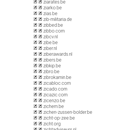
ziarates.be
ziarko.be
zias.be
zib-militaria.de
zibbed.be
zibbo.com
zibcv.nl
zibe.be
ziber.nl
ziberawards.nl
zibers.be
zibkip.be
zibro.be
zibrokamin.be
zicabloc.com
zicado.com
zicazic.com
zicenzo.be
zichem.be
zichen-zussen-bolder.be
zicht-op-zee.be
zicht.org
zichtadviseurs.nl