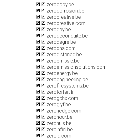
zerocopy.be
zerocorrosion.be
zerocreative.be
zerocreative.com
zeroday.be
zerodeconduite.be
zerodegre.be
zerodha.com
zerodistance.be
zeroemissie.be
zeroemissionsolutions.com
zeroenergy.be
zeroengineering.be
zerofiresystems.be
zeroforfait.fr
zerogchx.com
zeroglyf.be
zerohedge.com
zerohour.be
zerohuis.be
zeroinfini.be
zeroiq.com