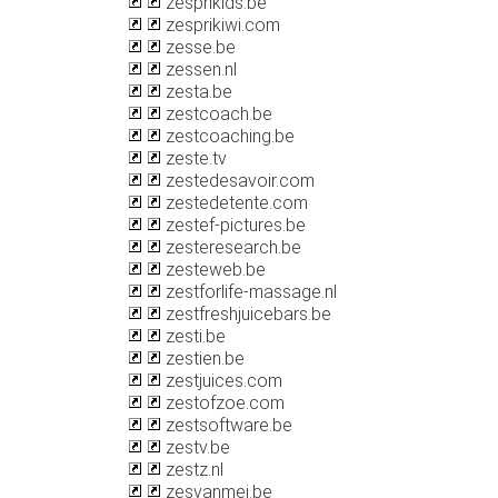
zesprikids.be
zesprikiwi.com
zesse.be
zessen.nl
zesta.be
zestcoach.be
zestcoaching.be
zeste.tv
zestedesavoir.com
zestedetente.com
zestef-pictures.be
zesteresearch.be
zesteweb.be
zestforlife-massage.nl
zestfreshjuicebars.be
zesti.be
zestien.be
zestjuices.com
zestofzoe.com
zestsoftware.be
zestv.be
zestz.nl
zesvanmei.be