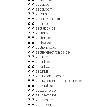
zetor.be
zetor.com
zetor.nl
zetorrents.com
zetri.be
zettabox.be
zettabyte.be
zetten.be
zettex.be
zettibrice.be
zettlerelectronics.be
zetu.be
zeturf.be
zeturf.com
zeturf.fr
zetuwlichtopgroen.be
zetuwondernemingonline.be
zetvast.be
zetzsche.be
zeugekot.be
zeugen.be
zeumeren.nl