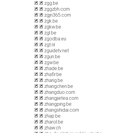
zgg.be
zggzbh.com
zgjn365.com
zgk.be
zgkw.be
zgl.be
zgodba.eu
zgt.nl
zguidetv.net
zgun.be
zgw.be
zhade.be
zhafir.be
zhang.be
zhangchen.be
zhangduo.com
zhangjietea.com
zhangping.be
zhangshidai.com
zhap.be
zharol.be
zhaw.ch