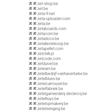
zet-shop.be
zet.be
zeta-fr.net
zeta-uploader.com
zeta.be
zetaboards.com
zetacom.be
zetadocs.be
zetallestekoop.be
zetapellet.com
zetchilli.pl
zetcode.com
zetduivel.be
zeteam.be
zetelbedrijf-vanhaverbeke.be
zetelblues.be
zetelcarrousel.be
zetelfabriek.be
zetelgarnierderij-declercq.be
zetelhuys.be
zetelopmakerij.be
zetelreiniging.be