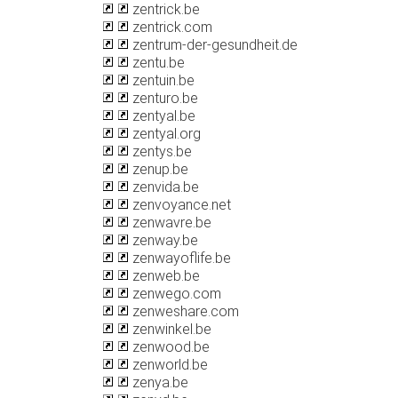
zentrick.be
zentrick.com
zentrum-der-gesundheit.de
zentu.be
zentuin.be
zenturo.be
zentyal.be
zentyal.org
zentys.be
zenup.be
zenvida.be
zenvoyance.net
zenwavre.be
zenway.be
zenwayoflife.be
zenweb.be
zenwego.com
zenweshare.com
zenwinkel.be
zenwood.be
zenworld.be
zenya.be