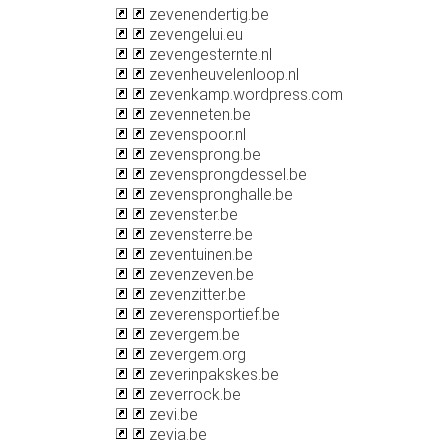
zevenendertig.be
zevengelui.eu
zevengesternte.nl
zevenheuvelenloop.nl
zevenkamp.wordpress.com
zevenneten.be
zevenspoor.nl
zevensprong.be
zevensprongdessel.be
zevenspronghalle.be
zevenster.be
zevensterre.be
zeventuinen.be
zevenzeven.be
zevenzitter.be
zeverensportief.be
zevergem.be
zevergem.org
zeverinpakskes.be
zeverrock.be
zevi.be
zevia.be