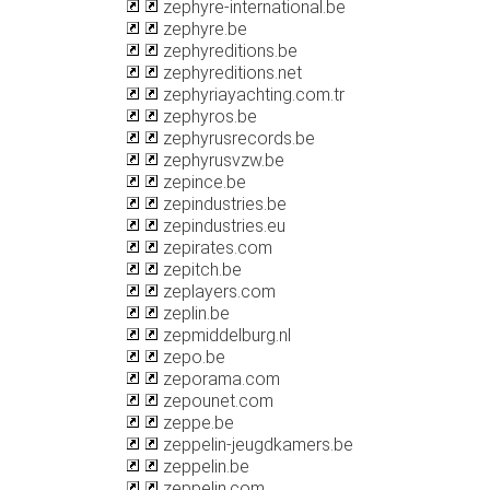
zephyre-international.be
zephyre.be
zephyreditions.be
zephyreditions.net
zephyriayachting.com.tr
zephyros.be
zephyrusrecords.be
zephyrusvzw.be
zepince.be
zepindustries.be
zepindustries.eu
zepirates.com
zepitch.be
zeplayers.com
zeplin.be
zepmiddelburg.nl
zepo.be
zeporama.com
zepounet.com
zeppe.be
zeppelin-jeugdkamers.be
zeppelin.be
zeppelin.com