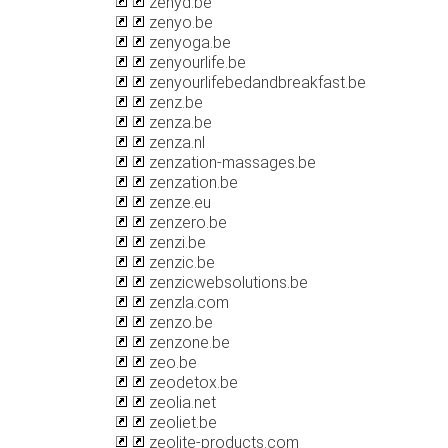
zenyd.be
zenyo.be
zenyoga.be
zenyourlife.be
zenyourlifebedandbreakfast.be
zenz.be
zenza.be
zenza.nl
zenzation-massages.be
zenzation.be
zenze.eu
zenzero.be
zenzi.be
zenzic.be
zenzicwebsolutions.be
zenzla.com
zenzo.be
zenzone.be
zeo.be
zeodetox.be
zeolia.net
zeoliet.be
zeolite-products.com