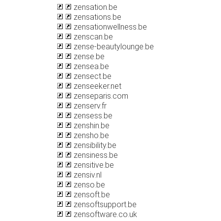
zensation.be
zensations.be
zensationwellness.be
zenscan.be
zense-beautylounge.be
zense.be
zensea.be
zensect.be
zenseeker.net
zenseparis.com
zenserv.fr
zensess.be
zenshin.be
zensho.be
zensibility.be
zensiness.be
zensitive.be
zensiv.nl
zenso.be
zensoft.be
zensoftsupport.be
zensoftware.co.uk