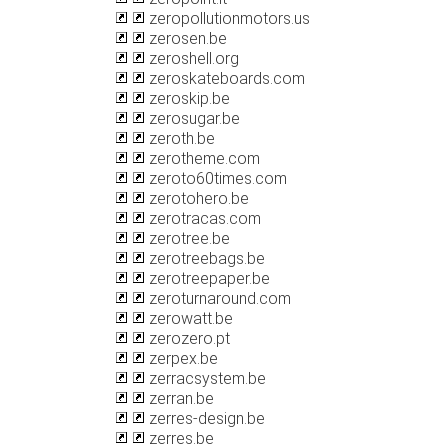
zeropollutionmotors.us
zerosen.be
zeroshell.org
zeroskateboards.com
zeroskip.be
zerosugar.be
zeroth.be
zerotheme.com
zeroto60times.com
zerotohero.be
zerotracas.com
zerotree.be
zerotreebags.be
zerotreepaper.be
zeroturnaround.com
zerowatt.be
zerozero.pt
zerpex.be
zerracsystem.be
zerran.be
zerres-design.be
zerres.be