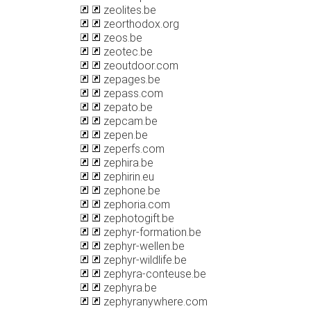
zeolites.be
zeorthodox.org
zeos.be
zeotec.be
zeoutdoor.com
zepages.be
zepass.com
zepato.be
zepcam.be
zepen.be
zeperfs.com
zephira.be
zephirin.eu
zephone.be
zephoria.com
zephotogift.be
zephyr-formation.be
zephyr-wellen.be
zephyr-wildlife.be
zephyra-conteuse.be
zephyra.be
zephyranywhere.com