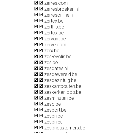
zerres.com
zerresbroeken.nl
zerresonline.nl
zertex.be
zerthis.be
zertox.be
zervant.be
zerve.com
zerx.be
zes-evolis.be
zes.be
zesdates.nl
zesdewereld.be
zesdezintuig.be
zeskantbouten.be
zeskerkenloop.be
zesminuten.be
zeso.be
zesport.be
zespri.be
zespri.eu
zespricustomers.be