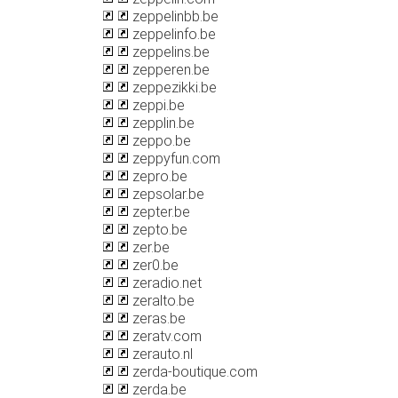
zeppelinbb.be
zeppelinfo.be
zeppelins.be
zepperen.be
zeppezikki.be
zeppi.be
zepplin.be
zeppo.be
zeppyfun.com
zepro.be
zepsolar.be
zepter.be
zepto.be
zer.be
zer0.be
zeradio.net
zeralto.be
zeras.be
zeratv.com
zerauto.nl
zerda-boutique.com
zerda.be