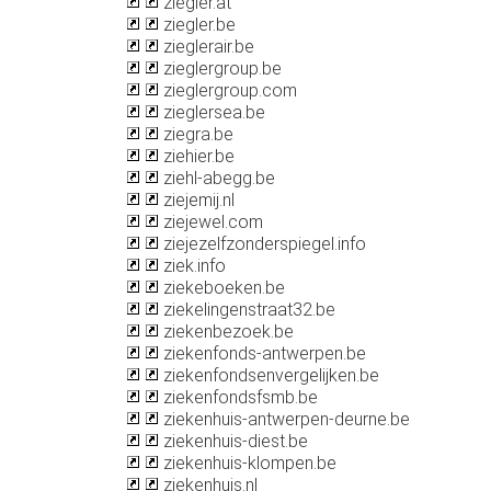
ziegler.at
ziegler.be
zieglerair.be
zieglergroup.be
zieglergroup.com
zieglersea.be
ziegra.be
ziehier.be
ziehl-abegg.be
ziejemij.nl
ziejewel.com
ziejezelfzonderspiegel.info
ziek.info
ziekeboeken.be
ziekelingenstraat32.be
ziekenbezoek.be
ziekenfonds-antwerpen.be
ziekenfondsenvergelijken.be
ziekenfondsfsmb.be
ziekenhuis-antwerpen-deurne.be
ziekenhuis-diest.be
ziekenhuis-klompen.be
ziekenhuis.nl