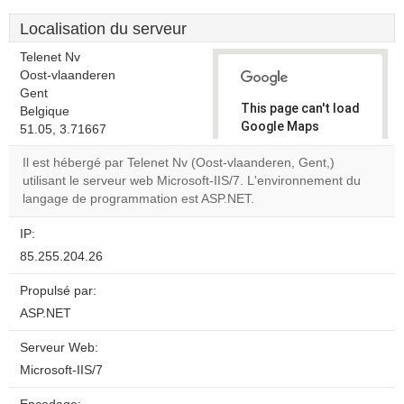
Localisation du serveur
Telenet Nv
Oost-vlaanderen
Gent
This page can't load
Belgique
Google Maps
51.05, 3.71667
correctly.
Il est hébergé par Telenet Nv (Oost-vlaanderen, Gent,)
utilisant le serveur web Microsoft-IIS/7. L'environnement du
Do you
OK
langage de programmation est ASP.NET.
own this
website?
IP:
85.255.204.26
Propulsé par:
ASP.NET
Serveur Web:
Microsoft-IIS/7