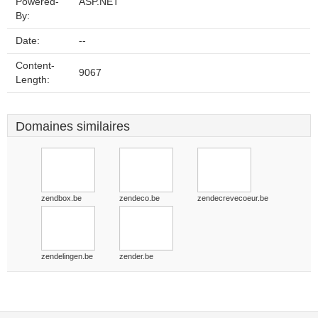
Powered-
ASP.NET
By:
Date:
--
Content-
9067
Length:
Domaines similaires
zendbox.be
zendeco.be
zendecrevecoeur.be
zendelingen.be
zender.be