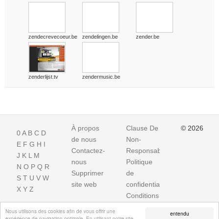
zendecrevecoeur.be
zendelingen.be
zender.be
zenderlijst.tv
zendermusic.be
À propos
Clause De
© 2026
0
A
B
C
D
de nous
Non-
E
F
G
H
I
Contactez-
Responsabilite
J
K
L
M
nous
Politique
N
O
P
Q
R
Supprimer
de
S
T
U
V
W
site web
confidentialité
X
Y
Z
Conditions
d'utilisation
Nous utilisons des cookies afin de vous offrir une
entendu
expérience de navigation optimale. En utilisant notre site