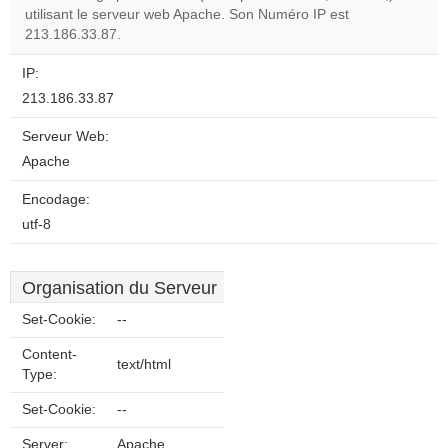
utilisant le serveur web Apache. Son Numéro IP est
Do you
OK
213.186.33.87.
own this
website?
IP:
213.186.33.87
Serveur Web:
Apache
Encodage:
utf-8
Organisation du Serveur
Set-Cookie:
--
Content-
text/html
Type:
Set-Cookie:
--
Server:
Apache