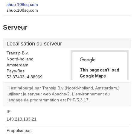
shuo.108sq.com
shuo.108sq.com
Serveur
Localisation du serveur
Transip B.v.
Noord-holland
Amsterdam
This page can't load
Pays-Bas
Google Maps
52.37403, 4.88969
correctly.
Il est hébergé par Transip B.v (Noord-holland, Amsterdam,)
utilisant le serveur web Apache/2. L'environnement du
Do you
OK
langage de programmation est PHP/5.3.17.
own this
website?
IP:
149.210.133.21
Propulsé par: