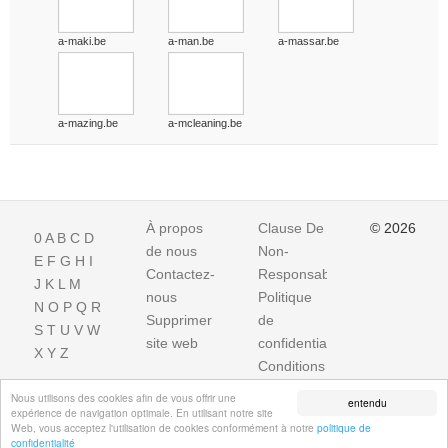
a-maki.be
a-man.be
a-massar.be
a-mazing.be
a-mcleaning.be
À propos
Clause De
© 2026
0
A
B
C
D
de nous
Non-
E
F
G
H
I
Contactez-
Responsabilite
J
K
L
M
nous
Politique
N
O
P
Q
R
Supprimer
de
S
T
U
V
W
site web
confidentialité
X
Y
Z
Conditions
d'utilisation
Nous utilisons des cookies afin de vous offrir une
entendu
expérience de navigation optimale. En utilisant notre site
Web, vous acceptez l'utilisation de cookies conformément à notre
politique de
confidentialité