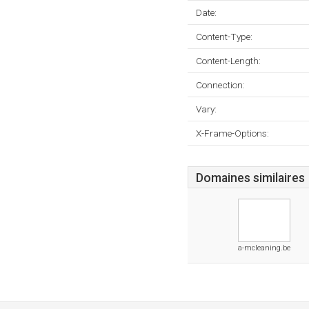
Date:
Content-Type:
Content-Length:
Connection:
Vary:
X-Frame-Options:
Domaines similaires
a-mcleaning.be