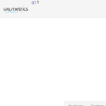
nl
| fr