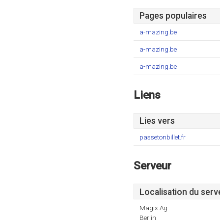
Pages populaires
a-mazing.be
a-mazing.be
a-mazing.be
Liens
Lies vers
passetonbillet.fr
Serveur
Localisation du serv
Magix Ag
Berlin