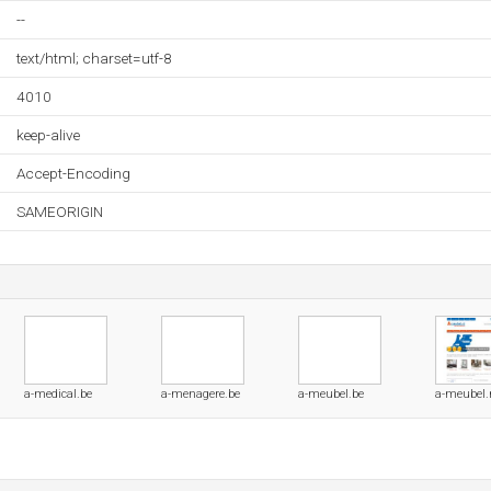
--
text/html; charset=utf-8
4010
keep-alive
Accept-Encoding
SAMEORIGIN
a-medical.be
a-menagere.be
a-meubel.be
a-meubel.