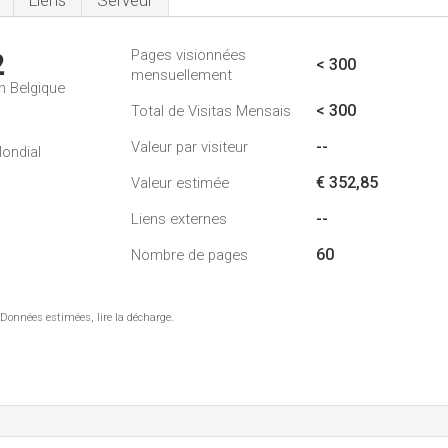
Liens
Serveur
Pages visionnées
2
< 300
mensuellement
n Belgique
< 300
Total de Visitas Mensais
--
Valeur par visiteur
ondial
€ 352,85
Valeur estimée
--
Liens externes
60
Nombre de pages
 Données estimées, lire la décharge.