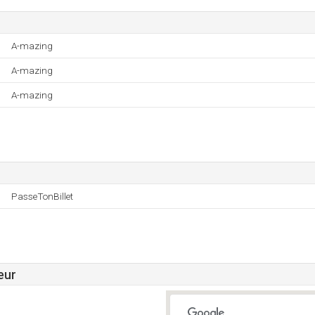
A-mazing
A-mazing
A-mazing
PasseTonBillet
eur