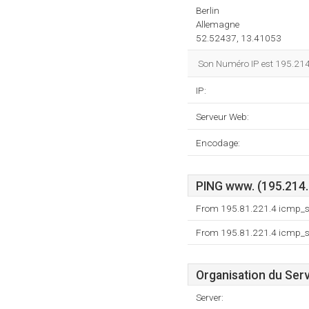
Berlin
Allemagne
52.52437, 13.41053
Son Numéro IP est 195.214.
IP:
Serveur Web:
Encodage:
PING www. (195.214.
From 195.81.221.4 icmp_se
From 195.81.221.4 icmp_se
Organisation du Ser
Server: