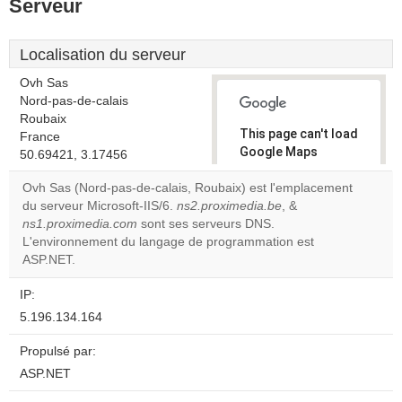
Serveur
Localisation du serveur
Ovh Sas
Nord-pas-de-calais
Roubaix
This page can't load
France
Google Maps
50.69421, 3.17456
correctly.
Ovh Sas (Nord-pas-de-calais, Roubaix) est l'emplacement
du serveur Microsoft-IIS/6.
ns2.proximedia.be
, &
Do you
OK
ns1.proximedia.com
sont ses serveurs DNS.
own this
website?
L'environnement du langage de programmation est
ASP.NET.
IP:
5.196.134.164
Propulsé par:
ASP.NET