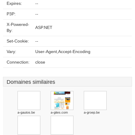
Expires:
--
P3P:
--
X-Powered-
ASP.NET
By:
Set-Cookie:
--
Vary:
User-Agent,Accept-Encoding
Connection:
close
Domaines similaires
a-gautos.be
a-gites.com
a-groep.be