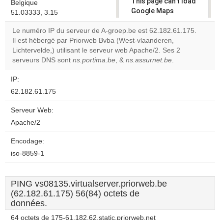
This page can't load
Belgique
Google Maps
51.03333, 3.15
correctly.
Le numéro IP du serveur de A-groep.be est 62.182.61.175.
Il est hébergé par Priorweb Bvba (West-vlaanderen,
Do you
OK
Lichtervelde,) utilisant le serveur web Apache/2. Ses 2
own this
website?
serveurs DNS sont
ns.portima.be
, &
ns.assurnet.be
.
IP:
62.182.61.175
Serveur Web:
Apache/2
Encodage:
iso-8859-1
PING vs08135.virtualserver.priorweb.be
(62.182.61.175) 56(84) octets de
données.
64 octets de 175-61.182.62.static.priorweb.net