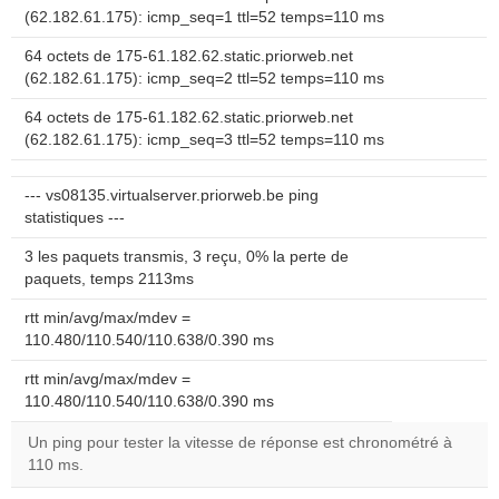
(62.182.61.175): icmp_seq=1 ttl=52 temps=110 ms
64 octets de 175-61.182.62.static.priorweb.net
(62.182.61.175): icmp_seq=2 ttl=52 temps=110 ms
64 octets de 175-61.182.62.static.priorweb.net
(62.182.61.175): icmp_seq=3 ttl=52 temps=110 ms
--- vs08135.virtualserver.priorweb.be ping
statistiques ---
3 les paquets transmis, 3 reçu, 0% la perte de
paquets, temps 2113ms
rtt min/avg/max/mdev =
110.480/110.540/110.638/0.390 ms
rtt min/avg/max/mdev =
110.480/110.540/110.638/0.390 ms
Un ping pour tester la vitesse de réponse est chronométré à
110 ms.