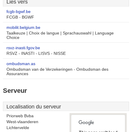
Lies vers
fcgb-bgwf.be
FCGB - BGWF
mobilit.belgium.be
Taalkeuze | Choix de langue | Sprachauswahl | Language
Choice
rsvz-inasti.fgov.be
RSVZ - INASTI - LISVS - NISSE
ombudsman.as
Ombudsman van de Verzekeringen - Ombudsman des
Assurances
Serveur
Localisation du serveur
Priorweb Bvba
West-vlaanderen
Lichtervelde