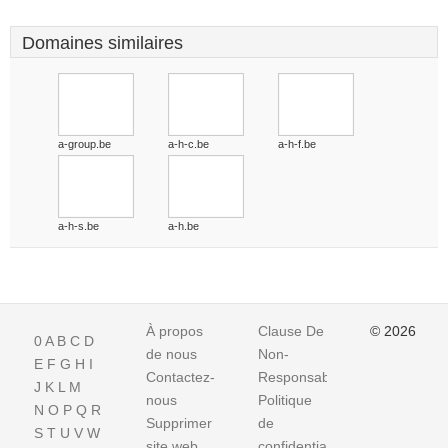
Domaines similaires
a-group.be
a-h-c.be
a-h-f.be
a-h-s.be
a-h.be
À propos
Clause De
© 2026
0
A
B
C
D
de nous
Non-
E
F
G
H
I
Contactez-
Responsabilite
J
K
L
M
nous
Politique
N
O
P
Q
R
Supprimer
de
S
T
U
V
W
site web
confidentialité