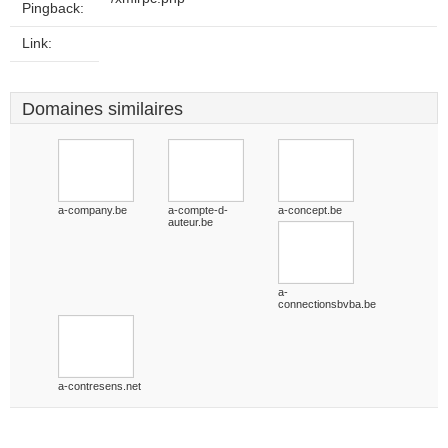
Pingback:
Link:
Domaines similaires
a-company.be
a-compte-d-
a-concept.be
auteur.be
a-
connectionsbvba.be
a-contresens.net