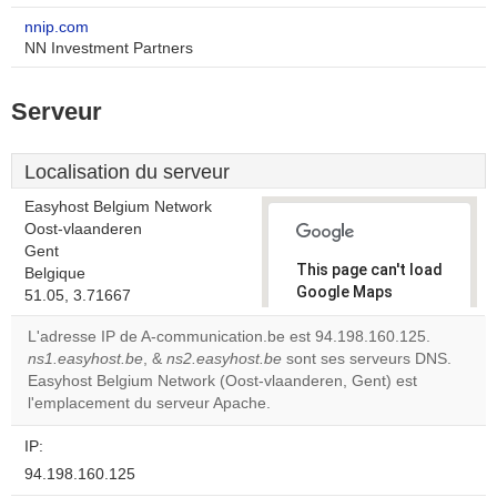
nnip.com
NN Investment Partners
Serveur
Localisation du serveur
Easyhost Belgium Network
Oost-vlaanderen
Gent
This page can't load
Belgique
Google Maps
51.05, 3.71667
correctly.
L'adresse IP de A-communication.be est 94.198.160.125.
ns1.easyhost.be
, &
ns2.easyhost.be
sont ses serveurs DNS.
Do you
OK
Easyhost Belgium Network (Oost-vlaanderen, Gent) est
own this
website?
l'emplacement du serveur Apache.
IP:
94.198.160.125