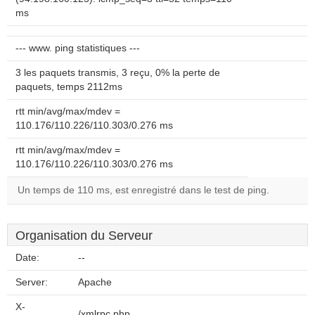
ms
--- www. ping statistiques ---
3 les paquets transmis, 3 reçu, 0% la perte de
paquets, temps 2112ms
rtt min/avg/max/mdev =
110.176/110.226/110.303/0.276 ms
rtt min/avg/max/mdev =
110.176/110.226/110.303/0.276 ms
Un temps de 110 ms, est enregistré dans le test de ping.
Organisation du Serveur
Date:
--
Server:
Apache
X-
/xmlrpc.php