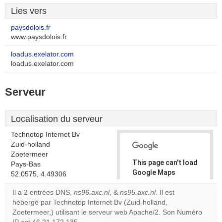
Lies vers
paysdolois.fr
www.paysdolois.fr
loadus.exelator.com
loadus.exelator.com
Serveur
Localisation du serveur
Technotop Internet Bv
Zuid-holland
Zoetermeer
This page can't load
Pays-Bas
Google Maps
52.0575, 4.49306
correctly.
Il a 2 entrées DNS,
ns96.axc.nl
, &
ns95.axc.nl
. Il est
hébergé par Technotop Internet Bv (Zuid-holland,
Do you
OK
Zoetermeer,) utilisant le serveur web Apache/2. Son Numéro
own this
website?