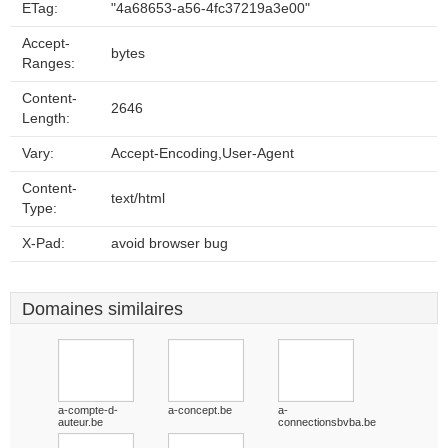
ETag:
"4a68653-a56-4fc37219a3e00"
Accept-
bytes
Ranges:
Content-
2646
Length:
Vary:
Accept-Encoding,User-Agent
Content-
text/html
Type:
X-Pad:
avoid browser bug
Domaines similaires
a-compte-d-
a-concept.be
a-
auteur.be
connectionsbvba.be