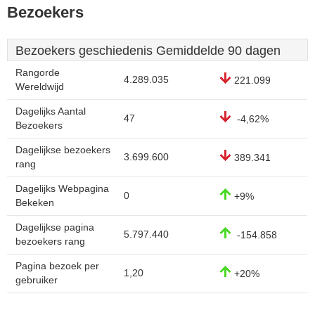
Bezoekers
Bezoekers geschiedenis Gemiddelde 90 dagen
Rangorde
4.289.035
221.099
Wereldwijd
Dagelijks Aantal
47
-4,62%
Bezoekers
Dagelijkse bezoekers
3.699.600
389.341
rang
Dagelijks Webpagina
0
+9%
Bekeken
Dagelijkse pagina
5.797.440
-154.858
bezoekers rang
Pagina bezoek per
1,20
+20%
gebruiker