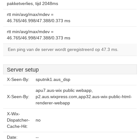
pakketverlies, tijd 2048ms
rtt min/avg/max/mdev =
46.765/46.998/47.388/0.373 ms
rtt min/avg/max/mdev =
46.765/46.998/47.388/0.373 ms
Een ping van de server wordt geregistreerd op 47.3 ms.
Server setup
X-Seen-By:
sputnik1.aus_dsp
apu7.aus-wix public webapp,
X-Seen-By:
p2.aus.wixpress.com,app32.aus-wix-public-html-
renderer-webapp
X-Wix-
Dispatcher-
no
Cache-Hit:
Date:
--