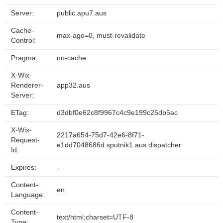
Server:
public.apu7.aus
Cache-
max-age=0, must-revalidate
Control:
Pragma:
no-cache
X-Wix-
Renderer-
app32.aus
Server:
ETag:
d3dbf0e62c8f9967c4c9e199c25db5ac
X-Wix-
2217a654-75d7-42e6-8f71-
Request-
e1dd7048686d.sputnik1.aus.dispatcher
Id:
Expires:
--
Content-
en
Language:
Content-
text/html;charset=UTF-8
Type: