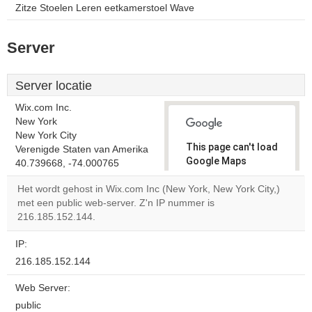
Zitze Stoelen Leren eetkamerstoel Wave
Server
Server locatie
Wix.com Inc.
New York
New York City
This page can't load
Verenigde Staten van Amerika
Google Maps
40.739668, -74.000765
correctly.
Het wordt gehost in Wix.com Inc (New York, New York City,)
met een public web-server. Z'n IP nummer is
Do you
OK
216.185.152.144.
own this
website?
IP:
216.185.152.144
Web Server:
public