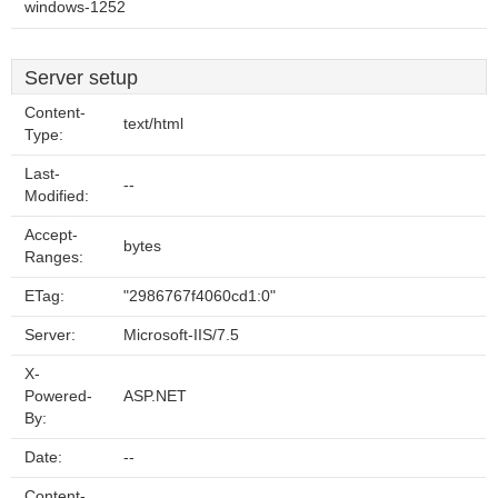
windows-1252
Server setup
Content-
text/html
Type:
Last-
--
Modified:
Accept-
bytes
Ranges:
ETag:
"2986767f4060cd1:0"
Server:
Microsoft-IIS/7.5
X-
Powered-
ASP.NET
By:
Date:
--
Content-