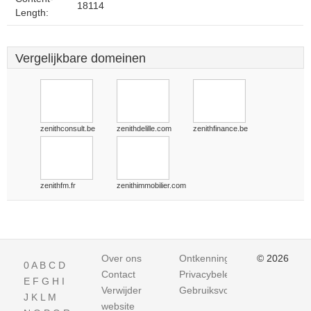
18114
Length:
Vergelijkbare domeinen
zenithconsult.be
zenithdelille.com
zenithfinance.be
zenithfm.fr
zenithimmobilier.com
Over ons
Ontkenning
© 2026
0
A
B
C
D
Contact
Privacybeleid
E
F
G
H
I
Verwijder
Gebruiksvoorwaarden
J
K
L
M
website