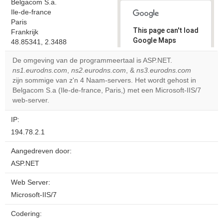
Belgacom S.a.
Ile-de-france
Paris
This page can't load
Frankrijk
Google Maps
48.85341, 2.3488
correctly.
De omgeving van de programmeertaal is ASP.NET.
ns1.eurodns.com
,
ns2.eurodns.com
, &
ns3.eurodns.com
Do you
OK
zijn sommige van z'n 4 Naam-servers. Het wordt gehost in
own this
website?
Belgacom S.a (Ile-de-france, Paris,) met een Microsoft-IIS/7
web-server.
IP:
194.78.2.1
Aangedreven door:
ASP.NET
Web Server:
Microsoft-IIS/7
Codering: