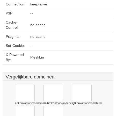
Connection:
keep-alive
P3P:
--
Cache-
no-cache
Control:
Pragma:
no-cache
Set-Cookie:
--
X-Powered-
PleskLin
By:
Vergelijkbare domeinen
zakenkantoorvandamme.be
zakenkantoorvandebergh.be
zakenkantoorvandille.be