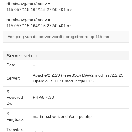
rtt min/avg/max/mdev =
115.057/115.164/115.272/0.401 ms
rtt min/avg/max/mdev =
115.057/115.164/115.272/0.401 ms
Een ping van de server wordt geregistreerd op 115 ms.
Server setup
Date:
--
Apache/2.2.29 (FreeBSD) DAV/2 mod_ssl/2.2.29
Server:
OpenSSL/1.0.2a mod_hcgi/0.9.5
X-
Powered-
PHP/5.4.38
By:
X-
martin-schweizer.ch/xmlrpc.php
Pingback:
Transfer-