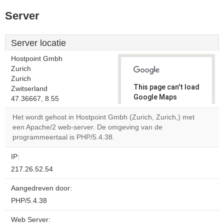
Server
Server locatie
Hostpoint Gmbh
Zurich
Zurich
This page can't load
Zwitserland
Google Maps
47.36667, 8.55
correctly.
Het wordt gehost in Hostpoint Gmbh (Zurich, Zurich,) met
een Apache/2 web-server. De omgeving van de
Do you
OK
programmeertaal is PHP/5.4.38.
own this
website?
IP:
217.26.52.54
Aangedreven door:
PHP/5.4.38
Web Server: