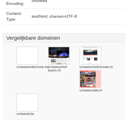
chunked
Encoding:
Content-
text/html; charset=UTF-8
Type:
Vergelijkbare domeinen
schweizerelectronic.be
schweizerhof-
schweizerhofzermatt.ch
luzern.ch
schweizmobil.ch
schwendi.be