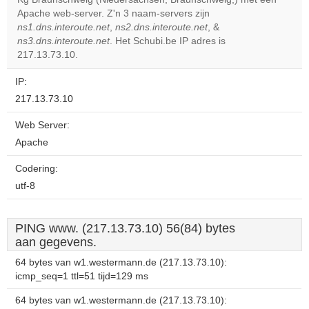
OK
own this
Apache web-server. Z'n 3 naam-servers zijn
website?
ns1.dns.interoute.net
,
ns2.dns.interoute.net
, &
ns3.dns.interoute.net
. Het Schubi.be IP adres is
217.13.73.10.
IP:
217.13.73.10
Web Server:
Apache
Codering:
utf-8
PING www. (217.13.73.10) 56(84) bytes
aan gegevens.
64 bytes van w1.westermann.de (217.13.73.10):
icmp_seq=1 ttl=51 tijd=129 ms
64 bytes van w1.westermann.de (217.13.73.10):