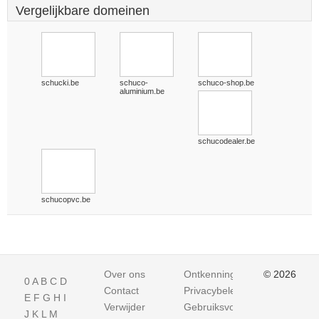
Vergelijkbare domeinen
schucki.be
schuco-
schuco-shop.be
aluminium.be
schucodealer.be
schucopvc.be
Over ons
Ontkenning
© 2026
0
A
B
C
D
Contact
Privacybeleid
E
F
G
H
I
Verwijder
Gebruiksvoorwaarden
J
K
L
M