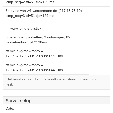
icmp_seq=2 ttl=51 tijd=129 ms
64 bytes van w1.westermann.de (217.13.73.10):
icmp_seq=3 ttl=51 tijd=129 ms
--- www. ping statistiek ---
3 verzonden pakketten, 3 ontvangen, 0%
pakketverlies, tijd 2130ms
rtt min/avg/max/mdev =
129.457/129.600/129.808/0.441 ms
rtt min/avg/max/mdev =
129.457/129.600/129.808/0.441 ms
Het resultaat van 129 ms wordt geregistreerd in een ping
test.
Server setup
Date:
--