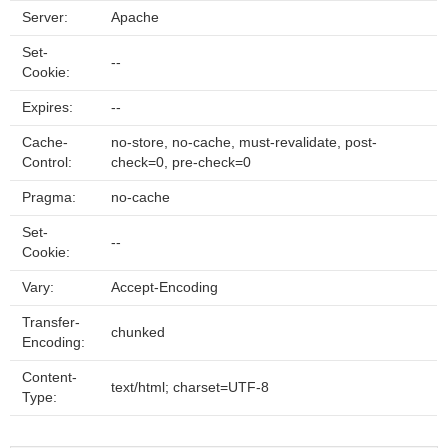
Server:
Apache
Set-
--
Cookie:
Expires:
--
Cache-
no-store, no-cache, must-revalidate, post-
Control:
check=0, pre-check=0
Pragma:
no-cache
Set-
--
Cookie:
Vary:
Accept-Encoding
Transfer-
chunked
Encoding:
Content-
text/html; charset=UTF-8
Type: