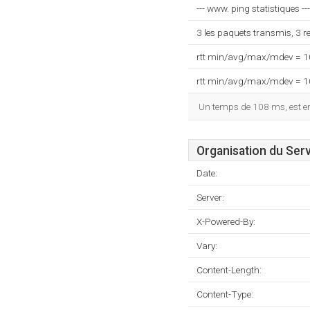
--- www. ping statistiques ---
3 les paquets transmis, 3 
rtt min/avg/max/mdev = 
rtt min/avg/max/mdev = 
Un temps de 108 ms, est enr
Organisation du Ser
Date:
Server:
X-Powered-By:
Vary:
Content-Length:
Content-Type: