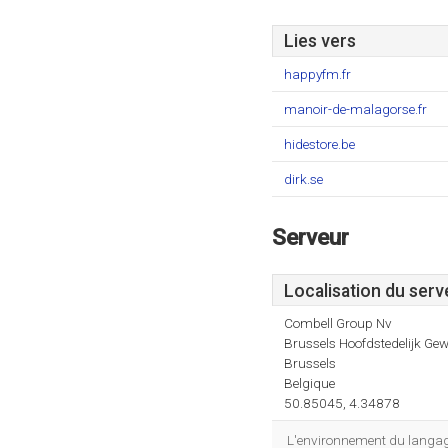
Lies vers
happyfm.fr
manoir-de-malagorse.fr
hidestore.be
dirk.se
Serveur
Localisation du serv
Combell Group Nv
Brussels Hoofdstedelijk Gew
Brussels
Belgique
50.85045, 4.34878
L'environnement du langag