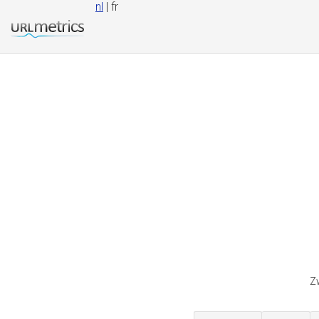
nl
| fr
Z