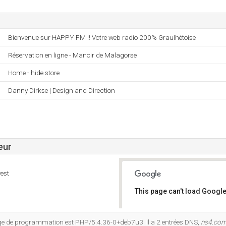
Bienvenue sur HAPPY FM !! Votre web radio 200% Graulhétoise
Réservation en ligne - Manoir de Malagorse
Home - hide store
Danny Dirkse | Design and Direction
eur
est
This page can't load Google
Do you own this website?
e de programmation est PHP/5.4.36-0+deb7u3. Il a 2 entrées DNS,
ns4.com