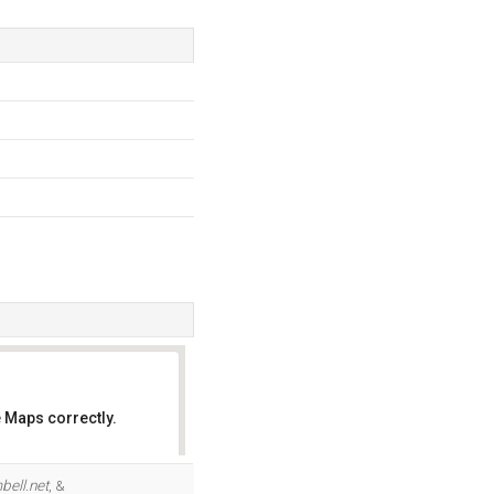
 Maps correctly.
OK
bell.net
, &