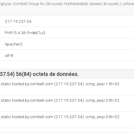
bergé par Combell Group Nv (Brussels Hoofdstedelijk Gewest, Brussels,) utilisa
217.19.237.54
PHP/5.4.36-0+deb7u3
Apache/2
utf-8
37.54) 56(84) octets de données.
.static.hosted.by.combell.com (217.19.237.54): icmp_seq=1 ttl=52
.static.hosted.by.combell.com (217.19.237.54): icmp_seq=2 ttl=52
.static.hosted.by.combell.com (217.19.237.54): icmp_seq=3 ttl=52