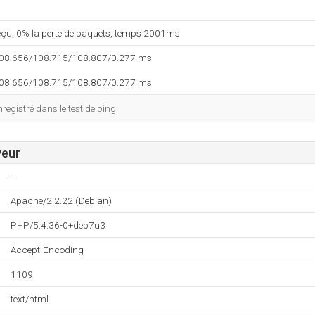
reçu, 0% la perte de paquets, temps 2001ms
108.656/108.715/108.807/0.277 ms
108.656/108.715/108.807/0.277 ms
egistré dans le test de ping.
veur
--
Apache/2.2.22 (Debian)
PHP/5.4.36-0+deb7u3
Accept-Encoding
1109
text/html